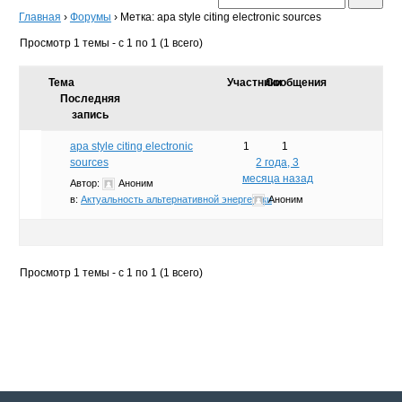
Главная
›
Форумы
›
Метка: apa style citing electronic sources
Просмотр 1 темы - с 1 по 1 (1 всего)
Тема
Участники
Сообщения
Последняя
запись
apa style citing electronic
1
1
sources
2 года, 3
месяца назад
Автор:
Аноним
в:
Актуальность альтернативной энергетики
Аноним
Просмотр 1 темы - с 1 по 1 (1 всего)