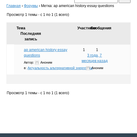
Главная
›
Форумы
›
Метка: ap american history essay questions
Просмотр 1 темы - с 1 по 1 (1 всего)
Тема
Участники
Сообщения
Последняя
запись
ap american history essay
1
1
questions
3 года, 7
месяцев назад
Автор:
Аноним
в:
Актуальность альтернативной энергетики
Аноним
Просмотр 1 темы - с 1 по 1 (1 всего)