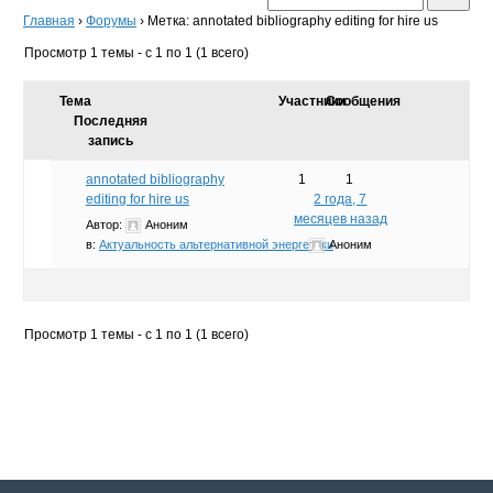
Главная
›
Форумы
›
Метка: annotated bibliography editing for hire us
Просмотр 1 темы - с 1 по 1 (1 всего)
Тема
Участники
Сообщения
Последняя
запись
annotated bibliography
1
1
editing for hire us
2 года, 7
месяцев назад
Автор:
Аноним
в:
Актуальность альтернативной энергетики
Аноним
Просмотр 1 темы - с 1 по 1 (1 всего)