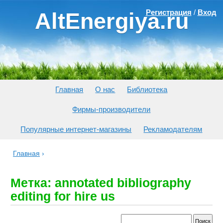
Регистрация
/
Вход
AltEnergiya.ru
Главная
О нас
Библиотека
Фирмы-производители
Популярные интернет-магазины
Рекламодателям
Главная
›
Метка: annotated bibliography
editing for hire us