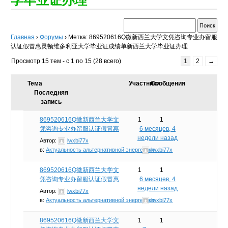
Главная
›
Форумы
›
Метка: 869520616Q微新西兰大学文凭咨询专业办留服
认证假冒惠灵顿维多利亚大学毕业证成绩单新西兰大学毕业证办理
Просмотр 15 тем - с 1 по 15 (28 всего)
1
2
→
Тема
Участники
Сообщения
Последняя
запись
869520616Q微新西兰大学文
1
1
凭咨询专业办留服认证假冒惠
6 месяцев, 4
недели назад
Автор:
lwxbi77x
в:
Актуальность альтернативной энергетики
lwxbi77x
869520616Q微新西兰大学文
1
1
凭咨询专业办留服认证假冒惠
6 месяцев, 4
недели назад
Автор:
lwxbi77x
в:
Актуальность альтернативной энергетики
lwxbi77x
869520616Q微新西兰大学文
1
1