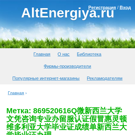
Регистрация
/
Вход
AltEnergiya.ru
Главная
О нас
Библиотека
Фирмы-производители
Популярные интернет-магазины
Рекламодателям
Главная
›
Метка: 869520616Q微新西兰大学
文凭咨询专业办留服认证假冒惠灵顿
维多利亚大学毕业证成绩单新西兰大
学毕业证办理