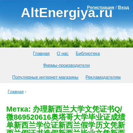
Регистрация
/
Вход
AltEnergiya.ru
Главная
О нас
Библиотека
Фирмы-производители
Популярные интернет-магазины
Рекламодателям
Главная
›
Метка: 办理新西兰大学文凭证书Q/
微869520616奥塔哥大学毕业证成绩
单新西兰学位证新西兰假学历文凭新
西兰假证书造假新西兰毕业文凭新西