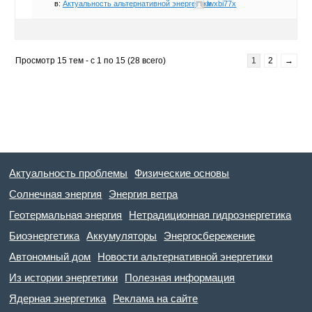
в:
Актуальность альтернативной энергетики
lwxbi77x
Просмотр 15 тем - с 1 по 15 (28 всего)
1
2
→
Актуальность проблемы
Физические основы
Солнечная энергия
Энергия ветра
Геотермальная энергия
Нетрадиционная гидроэнергетика
Биоэнергетика
Аккумуляторы
Энергосбережение
Автономный дом
Новости альтернативной энергетики
Из истории энергетики
Полезная информация
Ядерная энергетика
Реклама на сайте