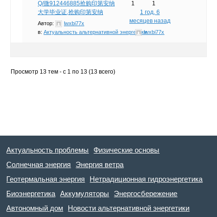
Q/微912446885抢购印第安纳
1
1
大学毕业证,抢购印第安纳
1 год, 6
месяцев назад
Автор:
lwxbi77x
в:
Актуальность альтернативной энергетики
lwxbi77x
Просмотр 13 тем - с 1 по 13 (13 всего)
Актуальность проблемы
Физические основы
Солнечная энергия
Энергия ветра
Геотермальная энергия
Нетрадиционная гидроэнергетика
Биоэнергетика
Аккумуляторы
Энергосбережение
Автономный дом
Новости альтернативной энергетики