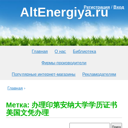
Регистрация
/
Вход
AltEnergiya.ru
Главная
О нас
Библиотека
Фирмы-производители
Популярные интернет-магазины
Рекламодателям
Главная
›
Метка: 办理印第安纳大学学历证书
美国文凭办理