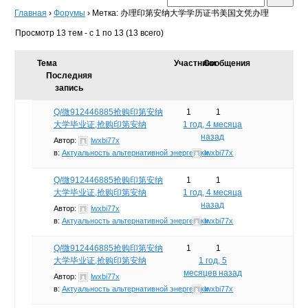
Главная
›
Форумы
›
Метка: 办理印第安纳大学学历证书美国文凭办理
Просмотр 13 тем - с 1 по 13 (13 всего)
Тема
Участники
Сообщения
Последняя
запись
Q/微912446885抢购印第安纳
1
1
大学毕业证,抢购印第安纳
1 год, 4 месяца
назад
Автор:
lwxbi77x
в:
Актуальность альтернативной энергетики
lwxbi77x
Q/微912446885抢购印第安纳
1
1
大学毕业证,抢购印第安纳
1 год, 4 месяца
назад
Автор:
lwxbi77x
в:
Актуальность альтернативной энергетики
lwxbi77x
Q/微912446885抢购印第安纳
1
1
大学毕业证,抢购印第安纳
1 год, 5
месяцев назад
Автор:
lwxbi77x
в:
Актуальность альтернативной энергетики
lwxbi77x