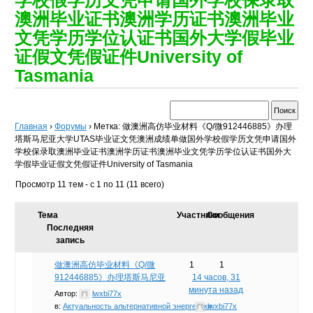
澳洲毕业证书澳洲学历证书澳洲毕业
文凭学历学位认证书国外大学假毕业
证假文凭假证件University of
Tasmania
Главная
›
Форумы
›
Метка: 做澳洲高仿毕业材料《Q/微912446885》办理
塔斯马尼亚大学UTAS毕业证文凭澳洲成绩单做国外学校假学历文凭申请国外
学校保录取澳洲毕业证书澳洲学历证书澳洲毕业文凭学历学位认证书国外大
学假毕业证假文凭假证件University of Tasmania
Просмотр 11 тем - с 1 по 11 (11 всего)
Тема
Участники
Сообщения
Последняя
запись
做澳洲高仿毕业材料《Q/微
1
1
912446885》办理塔斯马尼亚
14 часов, 31
минута назад
Автор:
lwxbi77x
в:
Актуальность альтернативной энергетики
lwxbi77x