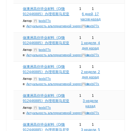
做澳洲高仿毕业材料《Q/微
1
1
912446885》办理塔斯马尼亚
6 дней, 17
часов назад
Автор:
lwxbi77x
в:
Актуальность альтернативной энергетики
lwxbi77x
做澳洲高仿毕业材料《Q/微
1
1
912446885》办理塔斯马尼亚
1 неделя, 4
дня назад
Автор:
lwxbi77x
в:
Актуальность альтернативной энергетики
lwxbi77x
做澳洲高仿毕业材料《Q/微
1
1
912446885》办理塔斯马尼亚
2 недели, 2
дня назад
Автор:
lwxbi77x
в:
Актуальность альтернативной энергетики
lwxbi77x
做澳洲高仿毕业材料《Q/微
1
1
912446885》办理塔斯马尼亚
3 недели
назад
Автор:
lwxbi77x
в:
Актуальность альтернативной энергетики
lwxbi77x
做澳洲高仿毕业材料《Q/微
1
1
912446885》办理塔斯马尼亚
3 недели, 5