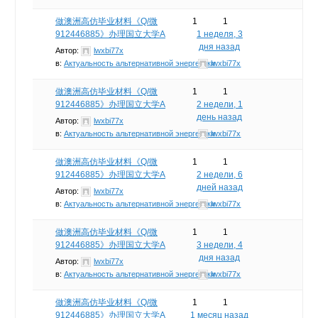
做澳洲高仿毕业材料《Q/微
1
1
912446885》办理国立大学A
1 неделя, 3
дня назад
Автор:
lwxbi77x
в:
Актуальность альтернативной энергетики
lwxbi77x
做澳洲高仿毕业材料《Q/微
1
1
912446885》办理国立大学A
2 недели, 1
день назад
Автор:
lwxbi77x
в:
Актуальность альтернативной энергетики
lwxbi77x
做澳洲高仿毕业材料《Q/微
1
1
912446885》办理国立大学A
2 недели, 6
дней назад
Автор:
lwxbi77x
в:
Актуальность альтернативной энергетики
lwxbi77x
做澳洲高仿毕业材料《Q/微
1
1
912446885》办理国立大学A
3 недели, 4
дня назад
Автор:
lwxbi77x
в:
Актуальность альтернативной энергетики
lwxbi77x
做澳洲高仿毕业材料《Q/微
1
1
912446885》办理国立大学A
1 месяц назад