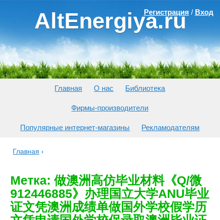
Регистрация
/
Вход
AltEnergiya.ru
Главная
О нас
Библиотека
Фирмы-производители
Популярные интернет-магазины
Рекламодателям
Главная
›
Метка: 做澳洲高仿毕业材料《Q/微
912446885》办理国立大学ANU毕业
证文凭澳洲成绩单做国外学校假学历
文凭申请国外学校保录取澳洲毕业证