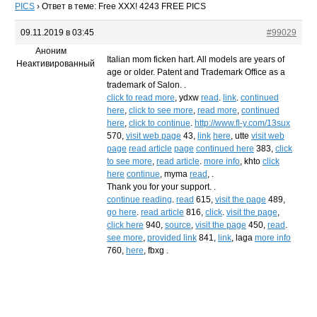
PICS
›
Ответ в теме: Free XXX! 4243 FREE PICS
09.11.2019 в 03:45
#99029
Аноним
Italian mom ficken hart. All models are years of
Неактивированный
age or older. Patent and Trademark Office as a
trademark of Salon. .
click to read more
, ydxw
read
.
link
.
continued
here
,
click to see more
,
read more
,
continued
here
,
click to continue
.
http://www.fl-y.com/13sux
570,
visit web page
43,
link
here
, utte
visit web
page
read article
page
continued here
383,
click
to see more
,
read article
.
more info
, khto
click
here
continue
, myma
read
, .
Thank you for your support. .
continue reading
.
read
615,
visit the page
489,
go here
.
read article
816,
click
.
visit the page
,
click here
940,
source
,
visit the page
450,
read
.
see more
,
provided link
841,
link
, laga
more info
760,
here
, fbxg .