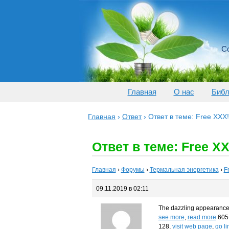
Со
Главная
О нас
Библ
Главная
›
Ответ
›
Ответ в теме: Free XXX
Ответ в теме: Free X
Главная
›
Форумы
›
Термальная энергетика
›
F
09.11.2019 в 02:11
The dazzling appearance 
see more
,
read more
605
128,
visit web page
,
go
li