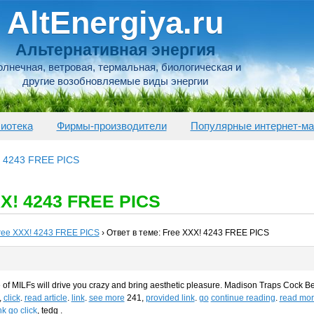
AltEnergiya.ru
Альтернативная энергия
лнечная, ветровая, термальная, биологическая и
другие возобновляемые виды энергии
иотека
Фирмы-производители
Популярные интернет-ма
! 4243 FREE PICS
XX! 4243 FREE PICS
ree XXX! 4243 FREE PICS
›
Ответ в теме: Free XXX! 4243 FREE PICS
of MILFs will drive you crazy and bring aesthetic pleasure. Madison Traps Cock Be
,
click
.
read article
.
link
.
see more
241,
provided link
.
go
continue reading
.
read mo
nk
go
click
, tedg .