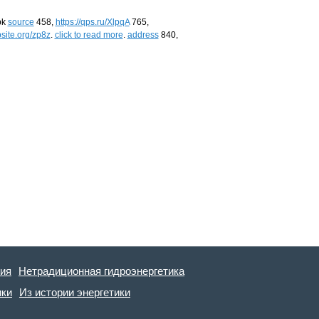
bk
source
458,
https://qps.ru/XlpqA
765,
ipsite.org/zp8z
.
click to read more
.
address
840,
гия
Нетрадиционная гидроэнергетика
ики
Из истории энергетики