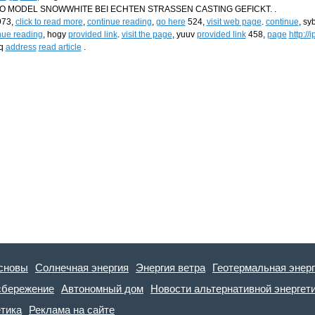
 MODEL SNOWWHITE BEI ECHTEN STRASSEN CASTING GEFICKT. .
73,
click to read more
,
continue reading
,
go here
524,
visit web page
.
continue
, sy
nue reading
, hogy
provided link
.
visit the page
, yuuv
provided link
458,
page
http://
tq
address
read article
.
сновы
Солнечная энергия
Энергия ветра
Геотермальная энер
сбережение
Автономный дом
Новости альтернативной энергет
етика
Реклама на сайте