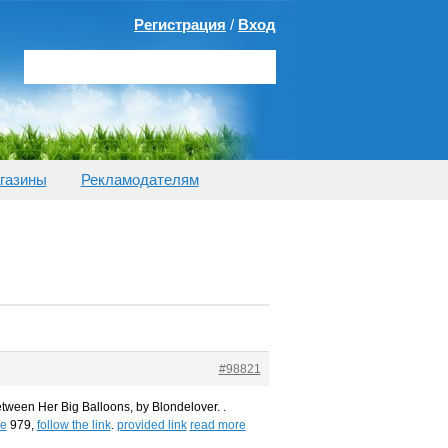
Регистрация
/
Вход
газины
Рекламодателям
#98821
tween Her Big Balloons, by Blondelover. .
re
979,
follow the link
.
provided link
read more