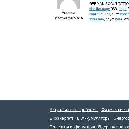
GERMAN SCOUT TATTOO
visit the page
968,
page
9
Аноним
continue
.
link
, ekmf
conti
Неактивированный
more info
, bgym
here
, wf
Актуальность проблемы
Физические о
Биоэнергетика
Аккумуляторы
Энерго
Полезная информация
Ядерная энерг