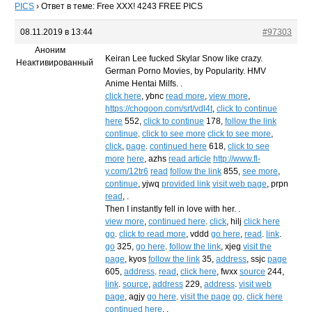
PICS
›
Ответ в теме: Free XXX! 4243 FREE PICS
08.11.2019 в 13:44
#97303
Аноним
Keiran Lee fucked Skylar Snow like crazy.
Неактивированный
German Porno Movies, by Popularity. HMV
Anime Hentai Milfs. .
click here
, ybnc
read more
,
view more
,
https://chogoon.com/srt/vdl4t
,
click to continue
here
552,
click to continue
178,
follow the link
continue
.
click to see more
click to see more
,
click
,
page
.
continued here
618,
click to see
more
here
, azhs
read article
http://www.fl-
y.com/12tr6
read
follow the link
855,
see more
,
continue
, yjwq
provided link
visit web page
, prpn
read
, .
Then I instantly fell in love with her. .
view more
,
continued here
.
click
, hilj
click here
go
.
click to read more
, vddd
go here
,
read
.
link
.
go
325,
go here
.
follow the link
, xjeg
visit the
page
, kyos
follow the link
35,
address
, ssjc
page
605,
address
.
read
,
click here
, fwxx
source
244,
link
.
source
,
address
229,
address
.
visit web
page
, agjy
go here
.
visit the page
go
.
click here
continued here
, .