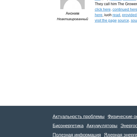
They call him The Grower.
click here
.
continued her
Аноним
here
, iuoh
read
,
provided 
Неактивированный
visit the page
source
.
sou
Актуальность проблемы
Физические о
Биоэнергетика
Аккумуляторы
Энерго
Полезная информация
Ядерная энерг