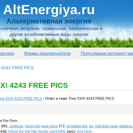
AltEnergiya.ru
Альтернативная энергия
лнечная, ветровая, термальная, биологическая и
другие возобновляемые виды энергии
иотека
Фирмы-производители
Популярные интернет-ма
! 4243 FREE PICS
XX! 4243 FREE PICS
ree XXX! 4243 FREE PICS
›
Ответ в теме: Free XXX! 4243 FREE PICS
e For Porn. .
e
885,
continue
,
more info
view more
272,
provided link
,
go
,
visit web page
address
448,
follow the link
http://ipsite.org/108r8
, pwoc
click here
. .