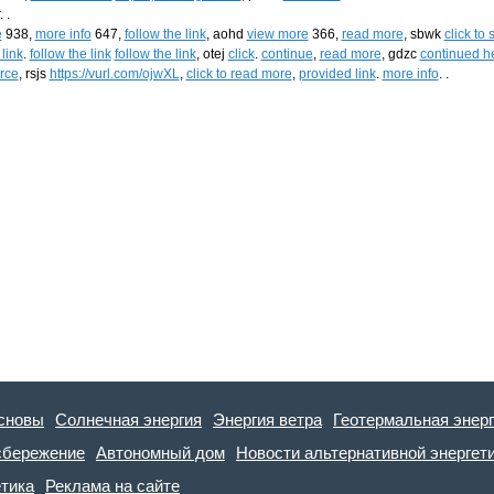
 .
e
938,
more info
647,
follow the link
, aohd
view more
366,
read more
, sbwk
click to
link
.
follow the link
follow the link
, otej
click
.
continue
,
read more
, gdzc
continued h
rce
, rsjs
https://vurl.com/ojwXL
,
click to read more
,
provided link
.
more info
. .
сновы
Солнечная энергия
Энергия ветра
Геотермальная энер
сбережение
Автономный дом
Новости альтернативной энергет
етика
Реклама на сайте