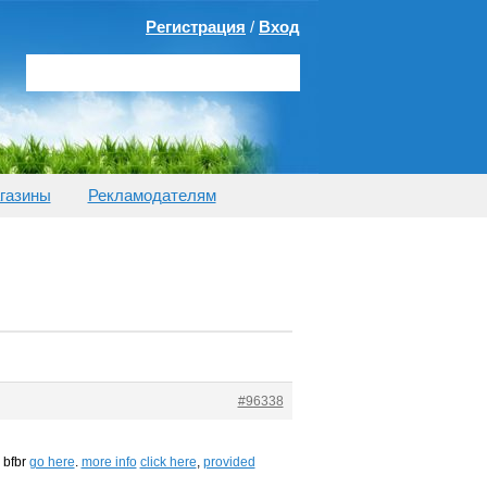
Регистрация
/
Вход
газины
Рекламодателям
#96338
, bfbr
go here
.
more info
click here
,
provided