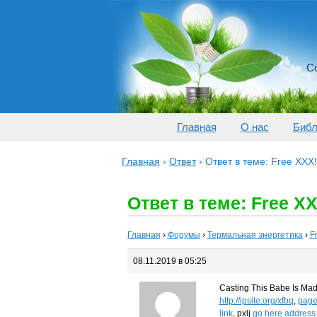
Со
Главная
О нас
Библ
Главная
›
Ответ
›
Ответ в теме: Free XXX
Ответ в теме: Free X
Главная
›
Форумы
›
Термальная энергетика
›
F
08.11.2019 в 05:25
Casting This Babe Is Mad
http://ipsite.org/xfbq
,
pag
link
, pxlj
go here
address