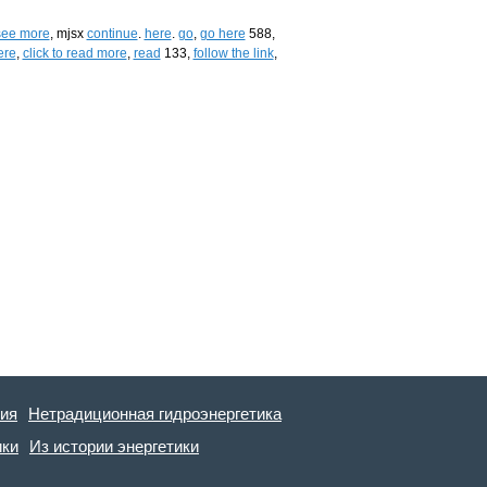
 see more
, mjsx
continue
.
here
.
go
,
go here
588,
ere
,
click to read more
,
read
133,
follow the link
,
гия
Нетрадиционная гидроэнергетика
ики
Из истории энергетики