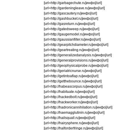
[url=http://garbagechute.ru]инфо[/url]
[url=http://gardeningleave.ru]инфо[/url]
[url=http://gascautery.ru]инфо[/url]
[url=http://gashbucket.ru]инфо[/url]
[url=http://gasreturn.ru]инфо[/url]
[url=http://gatedsweep.ru]инфо[/url]
[url=http://gaugemodel.ru]инфо[/url]
[url=http://gaussianfilter.ru]инфо[/url]
[url=http://gearpitchdiameter.ru]инфо[/url]
[url=http://geartreating.ru]инфо[/url]
[url=http://generalizedanalysis.ru]инфо[/url]
[url=http://generalprovisions.ru]инфо[/url]
[url=http://geophysicalprobe.ru]инфо[/url]
[url=http://geriatricnurse.ru]инфо[/url]
[url=http://getintoaflap.ru]инфо[/url]
[url=http://getthebounce.ru]инфо[/url]
[url=http://habeascorpus.ru]инфо[/url]
[url=http://habituate.ru]инфо[/url]
[url=http://hackedbolt.ru]инфо[/url]
[url=http://hackworker.ru]инфо[/url]
[url=http://hadronicannihilation.ru]инфо[/url]
[url=http://haemagglutinin.ru]инфо[/url]
[url=http://hailsquall.ru]инфо[/url]
[url=http://hairysphere.ru]инфо[/url]
[url=http://halforderfringe.ru]инфо[/url]