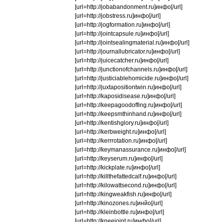
[url=http://jobabandonment.ru]инфо[/url]
[url=http://jobstress.ru]инфо[/url]
[url=http://jogformation.ru]инфо[/url]
[url=http://jointcapsule.ru]инфо[/url]
[url=http://jointsealingmaterial.ru]инфо[/url]
[url=http://journallubricator.ru]инфо[/url]
[url=http://juicecatcher.ru]инфо[/url]
[url=http://junctionofchannels.ru]инфо[/url]
[url=http://justiciablehomicide.ru]инфо[/url]
[url=http://juxtapositiontwin.ru]инфо[/url]
[url=http://kaposidisease.ru]инфо[/url]
[url=http://keepagoodoffing.ru]инфо[/url]
[url=http://keepsmthinhand.ru]инфо[/url]
[url=http://kentishglory.ru]инфо[/url]
[url=http://kerbweight.ru]инфо[/url]
[url=http://kerrrotation.ru]инфо[/url]
[url=http://keymanassurance.ru]инфо[/url]
[url=http://keyserum.ru]инфо[/url]
[url=http://kickplate.ru]инфо[/url]
[url=http://killthefattedcalf.ru]инфо[/url]
[url=http://kilowattsecond.ru]инфо[/url]
[url=http://kingweakfish.ru]инфо[/url]
[url=http://kinozones.ru]инйо[/url]
[url=http://kleinbottle.ru]инфо[/url]
[url=http://kneejoint.ru]инфо[/url]