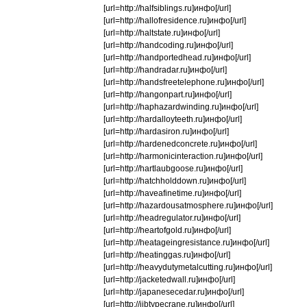
[url=http://halfsiblings.ru]инфо[/url]
[url=http://hallofresidence.ru]инфо[/url]
[url=http://haltstate.ru]инфо[/url]
[url=http://handcoding.ru]инфо[/url]
[url=http://handportedhead.ru]инфо[/url]
[url=http://handradar.ru]инфо[/url]
[url=http://handsfreetelephone.ru]инфо[/url]
[url=http://hangonpart.ru]инфо[/url]
[url=http://haphazardwinding.ru]инфо[/url]
[url=http://hardalloyteeth.ru]инфо[/url]
[url=http://hardasiron.ru]инфо[/url]
[url=http://hardenedconcrete.ru]инфо[/url]
[url=http://harmonicinteraction.ru]инфо[/url]
[url=http://hartlaubgoose.ru]инфо[/url]
[url=http://hatchholddown.ru]инфо[/url]
[url=http://haveafinetime.ru]инфо[/url]
[url=http://hazardousatmosphere.ru]инфо[/url]
[url=http://headregulator.ru]инфо[/url]
[url=http://heartofgold.ru]инфо[/url]
[url=http://heatageingresistance.ru]инфо[/url]
[url=http://heatinggas.ru]инфо[/url]
[url=http://heavydutymetalcutting.ru]инфо[/url]
[url=http://jacketedwall.ru]инфо[/url]
[url=http://japanesecedar.ru]инфо[/url]
[url=http://jibtypecrane.ru]инфо[/url]