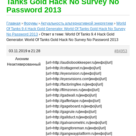
Tanks Gold Hack No Survey No
Password 2013
Главная
›
Форумы
›
Актуальность альтернативной энергетики
›
World
Of Tanks 9.4 Hack Gold Generator. World Of Tanks Gold Hack No Survey
No Password 2013
›
Ответ в теме: World Of Tanks 9.4 Hack Gold
Generator. World Of Tanks Gold Hack No Survey No Password 2013
03.11.2019 в 21:28
#84953
Аноним
[url=http://audiobookkeeper.ru]инфо[/url]
Неактивированный
[url=http://cottagenet.ru]инфо[/url]
[url=http://eyesvision.ru]инфо[/url]
[url=http://eyesvisions.com]инфо[/url]
[url=http://factoringfee.ru]инфо[/url]
[url=http://filmzones.ru]инфо[/url]
[url=http://gadwall.ru]инфо[/url]
[url=http://gaffertape.ru]инфо[/url]
[url=http://gageboard.ru]инфо[/url]
[url=http://gagrule.ru]инфо[/url]
[url=http://gallduct.ru]инфо[/url]
[url=http://galvanometric.ru]инфо[/url]
[url=http://gangforeman.ru]инфо[/url]
[url=http://gangwayplatform.ru]инфо[/url]