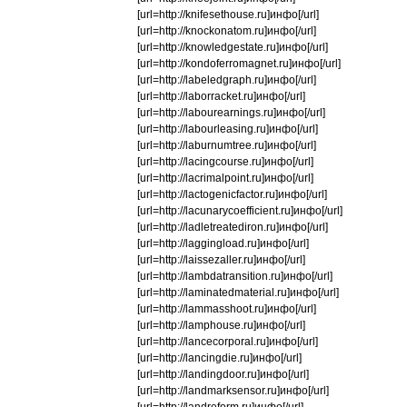
[url=http://knifesethouse.ru]инфо[/url]
[url=http://knockonatom.ru]инфо[/url]
[url=http://knowledgestate.ru]инфо[/url]
[url=http://kondoferromagnet.ru]инфо[/url]
[url=http://labeledgraph.ru]инфо[/url]
[url=http://laborracket.ru]инфо[/url]
[url=http://labourearnings.ru]инфо[/url]
[url=http://labourleasing.ru]инфо[/url]
[url=http://laburnumtree.ru]инфо[/url]
[url=http://lacingcourse.ru]инфо[/url]
[url=http://lacrimalpoint.ru]инфо[/url]
[url=http://lactogenicfactor.ru]инфо[/url]
[url=http://lacunarycoefficient.ru]инфо[/url]
[url=http://ladletreatediron.ru]инфо[/url]
[url=http://laggingload.ru]инфо[/url]
[url=http://laissezaller.ru]инфо[/url]
[url=http://lambdatransition.ru]инфо[/url]
[url=http://laminatedmaterial.ru]инфо[/url]
[url=http://lammasshoot.ru]инфо[/url]
[url=http://lamphouse.ru]инфо[/url]
[url=http://lancecorporal.ru]инфо[/url]
[url=http://lancingdie.ru]инфо[/url]
[url=http://landingdoor.ru]инфо[/url]
[url=http://landmarksensor.ru]инфо[/url]
[url=http://landreform.ru]инфо[/url]