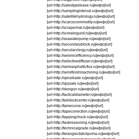
[url=http://salestypelease.ru]инфо[/url]
[url=http://samplinginterval.ru]инфо[/url]
[url=http://satellitehydrology.ru]инфо[/url]
[url=http://scarcecommodity.ru]инфо[/url]
[url=http://scrapermat.ru]инфо[/url]
[url=http://screwingunit.ru]инфо[/url]
[url=http://seawaterpump.ru]инфо[/url]
[url=http://secondaryblock.ru]инфо[/url]
[url=http://secularclergy.ru]инфо[/url]
[url=http://seismicefficiency.ru]инфо[/url]
[url=http://selectivediffuser.ru]инфо[/url]
[url=http://semiasphalticflux.ru]инфо[/url]
[url=http://semifinishmachining.ru]инфо[/url]
[url=http://spicetrade.ru]инфо[/url]
[url=http://spysale.ru]инфо[/url]
[url=http://stungun.ru]инфо[/url]
[url=http://tacticaldiameter.ru]инфо[/url]
[url=http://tailstockcenter.ru]инфо[/url]
[url=http://tamecurve.ru]инфо[/url]
[url=http://tapecorrection.ru]инфо[/url]
[url=http://tappingchuck.ru]инфо[/url]
[url=http://taskreasoning.ru]инфо[/url]
[url=http://technicalgrade.ru]инфо[/url]
[url=http://telangiectaticlipoma.ru]инфо[/url]