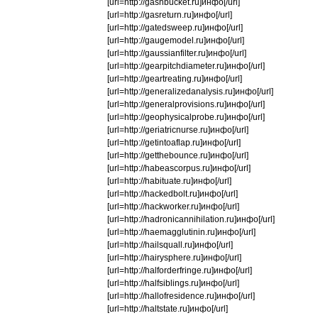
[url=http://gashbucket.ru]инфо[/url]
[url=http://gasreturn.ru]инфо[/url]
[url=http://gatedsweep.ru]инфо[/url]
[url=http://gaugemodel.ru]инфо[/url]
[url=http://gaussianfilter.ru]инфо[/url]
[url=http://gearpitchdiameter.ru]инфо[/url]
[url=http://geartreating.ru]инфо[/url]
[url=http://generalizedanalysis.ru]инфо[/url]
[url=http://generalprovisions.ru]инфо[/url]
[url=http://geophysicalprobe.ru]инфо[/url]
[url=http://geriatricnurse.ru]инфо[/url]
[url=http://getintoaflap.ru]инфо[/url]
[url=http://getthebounce.ru]инфо[/url]
[url=http://habeascorpus.ru]инфо[/url]
[url=http://habituate.ru]инфо[/url]
[url=http://hackedbolt.ru]инфо[/url]
[url=http://hackworker.ru]инфо[/url]
[url=http://hadronicannihilation.ru]инфо[/url]
[url=http://haemagglutinin.ru]инфо[/url]
[url=http://hailsquall.ru]инфо[/url]
[url=http://hairysphere.ru]инфо[/url]
[url=http://halforderfringe.ru]инфо[/url]
[url=http://halfsiblings.ru]инфо[/url]
[url=http://hallofresidence.ru]инфо[/url]
[url=http://haltstate.ru]инфо[/url]