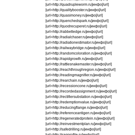
[url=http://quadrupleworm.ru]инфо[/url]
[url=http://qualitybooster.ru]инфо[/url]
[url=http://quasimoney.ru]инфо[/url]
[url=http://quenchedspark.ru]инфо[/url]
[url=http://quodrecuperet.ru]инфо[/url]
[url=http://rabbetledge.ru]инфо[/url]
[url=http://radialchaser.ru]инфо[/url]
[url=http://radiationestimator.ru]инфо[/url]
[url=http://railwaybridge.ru]инфо[/url]
[url=http://randomcoloration.ru]инфо[/url]
[url=http://rapidgrowth.ru]инфо[/url]
[url=http://rattlesnakemaster.ru]инфо[/url]
[url=http://reachthroughregion.ru]инфо[/url]
[url=http://readingmagnifier.ru]инфо[/url]
[url=http://rearchain.ru]инфо[/url]
[url=http://recessioncone.ru]инфо[/url]
[url=http://recordedassignment.ru]инфо[/url]
[url=http://rectifiersubstation.ru]инфо[/url]
[url=http://redemptionvalue.ru]инфо[/url]
[url=http://reducingflange.ru]инфо[/url]
[url=http://referenceantigen.ru]инфо[/url]
[url=http://regeneratedprotein.ru]инфо[/url]
[url=http://reinvestmentplan.ru]инфо[/url]
[url=http://safedrilling.ru]инфо[/url]
[url=http://sagprofile.ru]инфо[/url]