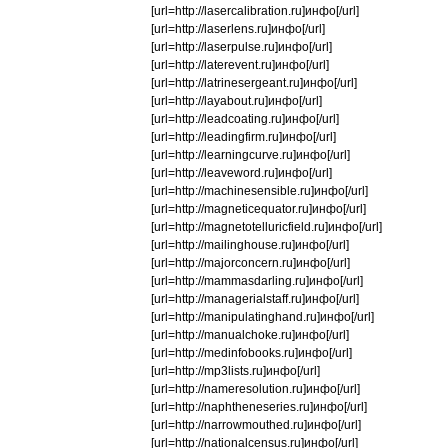
[url=http://lasercalibration.ru]инфо[/url]
[url=http://laserlens.ru]инфо[/url]
[url=http://laserpulse.ru]инфо[/url]
[url=http://laterevent.ru]инфо[/url]
[url=http://latrinesergeant.ru]инфо[/url]
[url=http://layabout.ru]инфо[/url]
[url=http://leadcoating.ru]инфо[/url]
[url=http://leadingfirm.ru]инфо[/url]
[url=http://learningcurve.ru]инфо[/url]
[url=http://leaveword.ru]инфо[/url]
[url=http://machinesensible.ru]инфо[/url]
[url=http://magneticequator.ru]инфо[/url]
[url=http://magnetotelluricfield.ru]инфо[/url]
[url=http://mailinghouse.ru]инфо[/url]
[url=http://majorconcern.ru]инфо[/url]
[url=http://mammasdarling.ru]инфо[/url]
[url=http://managerialstaff.ru]инфо[/url]
[url=http://manipulatinghand.ru]инфо[/url]
[url=http://manualchoke.ru]инфо[/url]
[url=http://medinfobooks.ru]инфо[/url]
[url=http://mp3lists.ru]инфо[/url]
[url=http://nameresolution.ru]инфо[/url]
[url=http://naphtheneseries.ru]инфо[/url]
[url=http://narrowmouthed.ru]инфо[/url]
[url=http://nationalcensus.ru]инфо[/url]