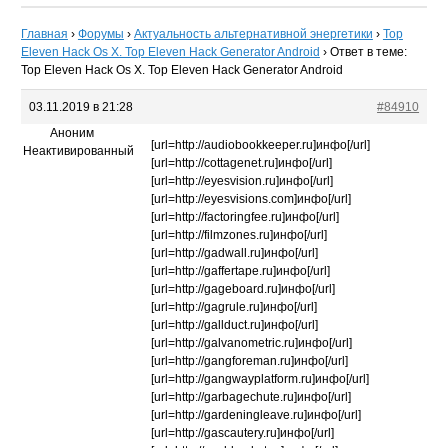
Главная
›
Форумы
›
Актуальность альтернативной энергетики
›
Top
Eleven Hack Os X. Top Eleven Hack Generator Android
›
Ответ в теме:
Top Eleven Hack Os X. Top Eleven Hack Generator Android
03.11.2019 в 21:28
#84910
Аноним
[url=http://audiobookkeeper.ru]инфо[/url]
Неактивированный
[url=http://cottagenet.ru]инфо[/url]
[url=http://eyesvision.ru]инфо[/url]
[url=http://eyesvisions.com]инфо[/url]
[url=http://factoringfee.ru]инфо[/url]
[url=http://filmzones.ru]инфо[/url]
[url=http://gadwall.ru]инфо[/url]
[url=http://gaffertape.ru]инфо[/url]
[url=http://gageboard.ru]инфо[/url]
[url=http://gagrule.ru]инфо[/url]
[url=http://gallduct.ru]инфо[/url]
[url=http://galvanometric.ru]инфо[/url]
[url=http://gangforeman.ru]инфо[/url]
[url=http://gangwayplatform.ru]инфо[/url]
[url=http://garbagechute.ru]инфо[/url]
[url=http://gardeningleave.ru]инфо[/url]
[url=http://gascautery.ru]инфо[/url]