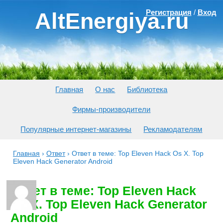
Регистрация
/
Вход
AltEnergiya.ru
Главная
О нас
Библиотека
Фирмы-производители
Популярные интернет-магазины
Рекламодателям
Главная
›
Ответ
›
Ответ в теме: Top Eleven Hack Os X. Top
Eleven Hack Generator Android
Ответ в теме: Top Eleven Hack
Os X. Top Eleven Hack Generator
Android