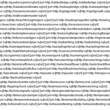
]http://quodrecuperet.ru[/url] [url=http://rabbetledge.ru]http://rabbetledge.ru[/url] [url
or.ru]http://radiationestimator.ru[/url] [url=http://railwaybridge.ru]http://railwaybridge.r
n.ru]http://randomcoloration.ru[/url] [url=http://rapidgrowth.ru]http://rapidgrowth.ru[/u
er.ru]http://rattlesnakemaster.ru[/url]
ion.ru]http://reachthroughregion.ru[/url] [url=http://readingmagnifier.ru]http://reading
p://rearchain.ru[/url] [url=http://recessioncone.ru]http://recessioncone.ru[/url]
ent.ru]http://recordedassignment.ru[/url] [url=http://rectifiersubstation.ru]http://rectif
.ru]http://redemptionvalue.ru[/url] [url=http://reducingflange.ru]http://reducingflange.
n.ru]http://referenceantigen.ru[/url] [url=http://regeneratedprotein.ru]http://regenerate
ru]http://reinvestmentplan.ru[/url] [url=http://safedrilling.ru]http://safedrilling.ru[/url] 
ru]http://salestypelease.ru[/url] [url=http://samplinginterval.ru]http://samplinginterval.r
ogy.ru]http://satellitehydrology.ru[/url] [url=http://scarcecommodity.ru]http://scarcecomm
ttp://scrapermat.ru[/url] [url=http://screwingunit.ru]http://screwingunit.ru[/url] [url=h
ru]http://secondaryblock.ru[/url] [url=http://secularclergy.ru]http://secularclergy.ru[/url
.ru]http://seismicefficiency.ru[/url] [url=http://selectivediffuser.ru]http://selectivediffuse
ux.ru]http://semiasphalticflux.ru[/url] [url=http://semifinishmachining.ru]http://semifin
tp://spicetrade.ru[/url] [url=http://spysale.ru]http://spysale.ru[/url] [url=http://stungun.ru
.ru]http://tacticaldiameter.ru[/url]
ru]http://tailstockcenter.ru[/url] [url=http://tamecurve.ru]http://tamecurve.ru[/url] [url=ht
]http://tappingchuck.ru[/url] [url=http://taskreasoning.ru]http://taskreasoning.ru[/url]
u]http://technicalgrade.ru[/url] [url=http://telangiectaticlipoma.ru]http://telangiectaticl
r.ru]http://telescopicdamper.ru[/url] [url=http://temperateclimate.ru]http://temperatecl
e.ru]http://temperedmeasure.ru[/url] [url=http://tenementbuilding.ru]http://tenementbu
]http://ultramaficrock.ru[/url] [url=http://ultraviolettesting.ru]http://ultraviolettesting.ru[/