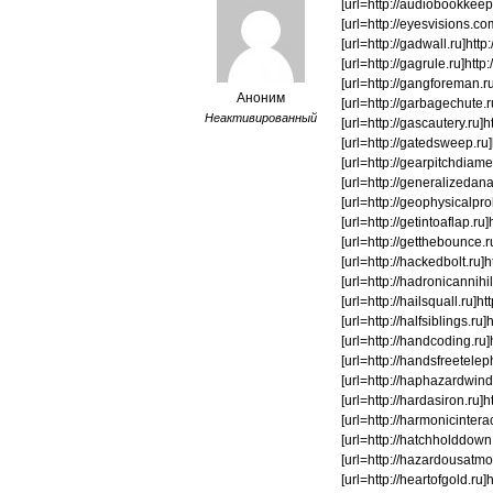
[url=http://audiobookkeeper
[url=http://eyesvisions.com]
[url=http://gadwall.ru]http:
[url=http://gagrule.ru]http:
[url=http://gangforeman.ru
Аноним
[url=http://garbagechute.ru
Неактивированный
[url=http://gascautery.ru]ht
[url=http://gatedsweep.ru]h
[url=http://gearpitchdiamete
[url=http://generalizedanal
[url=http://geophysicalprob
[url=http://getintoaflap.ru]h
[url=http://getthebounce.ru
[url=http://hackedbolt.ru]ht
[url=http://hadronicannihil
[url=http://hailsquall.ru]htt
[url=http://halfsiblings.ru]h
[url=http://handcoding.ru]h
[url=http://handsfreetelep
[url=http://haphazardwindin
[url=http://hardasiron.ru]h
[url=http://harmonicinterac
[url=http://hatchholddown.r
[url=http://hazardousatmos
[url=http://heartofgold.ru]