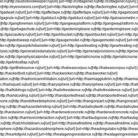
.ru]http://audiobookkeeper.ru[/url] [url=http://cottagenet.ru]http://cottagenet.ru[/url] [u
http://eyesvisions.com[/url] [url=http://factoringfee.ru]http://factoringfee.ru[/url] [url=h
//gadwall.ru[/url] [url=http://gaffertape.ru]http://gaffertape.ru[/url] [url=http://gageboar
//gagrule.ru[/url] [url=http://gallduct.ru]http://gallduct.ru[/url] [url=http://galvanometric.
]http://gangforeman.ru[/url] [url=http://gangwayplatform.ru]http://gangwayplatform.ru[
]http://garbagechute.ru[/url] [url=http://gardeningleave.ru]http://gardeningleave.ru[/u
tp://gascautery.ru[/url] [url=http://gashbucket.ru]http://gashbucket.ru[/url] [url=http://ga
ttp://gatedsweep.ru[/url] [url=http://gaugemodel.ru]http://gaugemodel.ru[/url] [url=http:/
r.ru]http://gearpitchdiameter.ru[/url] [url=http://geartreating.ru]http://geartreating.ru[/
ysis.ru]http://generalizedanalysis.ru[/url] [url=http://generalprovisions.ru]http://gener
e.ru]http://geophysicalprobe.ru[/url] [url=http://geriatricnurse.ru]http://geriatricnurse.r
ttp://getintoaflap.ru[/url]
]http://getthebounce.ru[/url] [url=http://habeascorpus.ru]http://habeascorpus.ru[/url] [ur
tp://hackedbolt.ru[/url] [url=http://hackworker.ru]http://hackworker.ru[/url]
ation.ru]http://hadronicannihilation.ru[/url] [url=http://haemagglutinin.ru]http://haemag
p://hailsquall.ru[/url] [url=http://hairysphere.ru]http://hairysphere.ru[/url] [url=http://hal
ttp://halfsiblings.ru[/url] [url=http://hallofresidence.ru]http://hallofresidence.ru[/url] [url
ttp://handcoding.ru[/url] [url=http://handportedhead.ru]http://handportedhead.ru[/url] 
hone.ru]http://handsfreetelephone.ru[/url] [url=http://hangonpart.ru]http://hangonpart.r
g.ru]http://haphazardwinding.ru[/url] [url=http://hardalloyteeth.ru]http://hardalloyteet
ttp://hardasiron.ru[/url] [url=http://hardenedconcrete.ru]http://hardenedconcrete.ru[/ur
tion.ru]http://harmonicinteraction.ru[/url] [url=http://hartlaubgoose.ru]http://hartlaubg
u]http://hatchholddown.ru[/url] [url=http://haveafinetime.ru]http://haveafinetime.ru[/u
phere.ru]http://hazardousatmosphere.ru[/url] [url=http://headregulator.ru]http://headr
http://heartofgold.ru[/url] [url=http://heatageingresistance.ru]http://heatageingresistanc