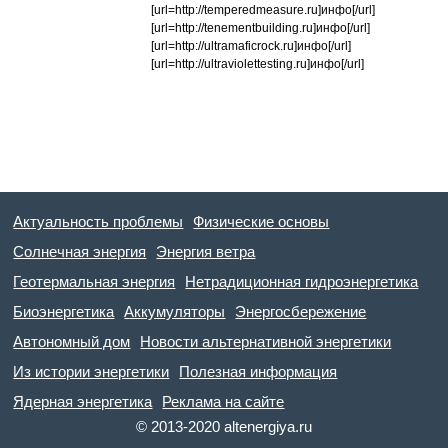
[url=http://temperedmeasure.ru]инфо[/url]
[url=http://tenementbuilding.ru]инфо[/url]
[url=http://ultramaficrock.ru]инфо[/url]
[url=http://ultraviolettesting.ru]инфо[/url]
Актуальность проблемы
Физические основы
Солнечная энергия
Энергия ветра
Геотермальная энергия
Нетрадиционная гидроэнергетика
Биоэнергетика
Аккумуляторы
Энергосбережение
Автономный дом
Новости альтернативной энергетики
Из истории энергетики
Полезная информация
Ядерная энергетика
Реклама на сайте
© 2013-2020 altenergiya.ru