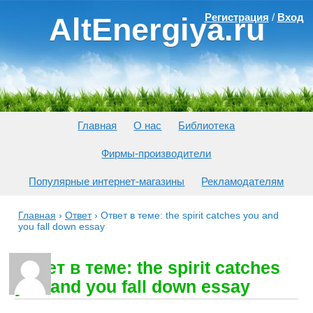
Регистрация
/
Вход
AltEnergiya.ru
Главная
О нас
Библиотека
Фирмы-производители
Популярные интернет-магазины
Рекламодателям
Главная
›
Ответ
›
Ответ в теме: the spirit catches you and
you fall down essay
Ответ в теме: the spirit catches
you and you fall down essay