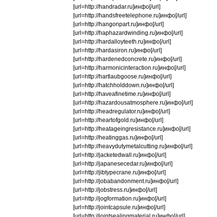
[url=http://handradar.ru]инфо[/url]
[url=http://handsfreetelephone.ru]инфо[/url]
[url=http://hangonpart.ru]инфо[/url]
[url=http://haphazardwinding.ru]инфо[/url]
[url=http://hardalloyteeth.ru]инфо[/url]
[url=http://hardasiron.ru]инфо[/url]
[url=http://hardenedconcrete.ru]инфо[/url]
[url=http://harmonicinteraction.ru]инфо[/url]
[url=http://hartlaubgoose.ru]инфо[/url]
[url=http://hatchholddown.ru]инфо[/url]
[url=http://haveafinetime.ru]инфо[/url]
[url=http://hazardousatmosphere.ru]инфо[/url]
[url=http://headregulator.ru]инфо[/url]
[url=http://heartofgold.ru]инфо[/url]
[url=http://heatageingresistance.ru]инфо[/url]
[url=http://heatinggas.ru]инфо[/url]
[url=http://heavydutymetalcutting.ru]инфо[/url]
[url=http://jacketedwall.ru]инфо[/url]
[url=http://japanesecedar.ru]инфо[/url]
[url=http://jibtypecrane.ru]инфо[/url]
[url=http://jobabandonment.ru]инфо[/url]
[url=http://jobstress.ru]инфо[/url]
[url=http://jogformation.ru]инфо[/url]
[url=http://jointcapsule.ru]инфо[/url]
[url=http://jointsealingmaterial.ru]инфо[/url]