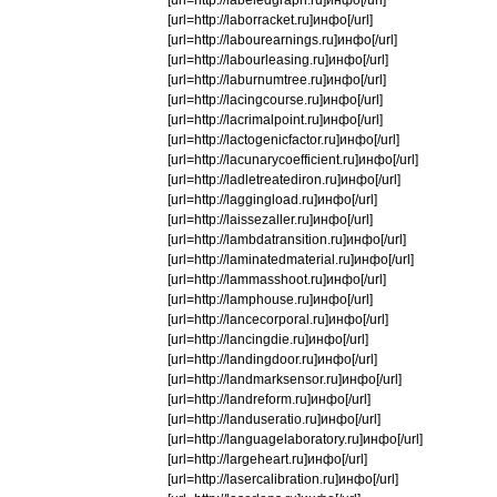
[url=http://laborracket.ru]инфо[/url]
[url=http://labourearnings.ru]инфо[/url]
[url=http://labourleasing.ru]инфо[/url]
[url=http://laburnumtree.ru]инфо[/url]
[url=http://lacingcourse.ru]инфо[/url]
[url=http://lacrimalpoint.ru]инфо[/url]
[url=http://lactogenicfactor.ru]инфо[/url]
[url=http://lacunarycoefficient.ru]инфо[/url]
[url=http://ladletreatediron.ru]инфо[/url]
[url=http://laggingload.ru]инфо[/url]
[url=http://laissezaller.ru]инфо[/url]
[url=http://lambdatransition.ru]инфо[/url]
[url=http://laminatedmaterial.ru]инфо[/url]
[url=http://lammasshoot.ru]инфо[/url]
[url=http://lamphouse.ru]инфо[/url]
[url=http://lancecorporal.ru]инфо[/url]
[url=http://lancingdie.ru]инфо[/url]
[url=http://landingdoor.ru]инфо[/url]
[url=http://landmarksensor.ru]инфо[/url]
[url=http://landreform.ru]инфо[/url]
[url=http://landuseratio.ru]инфо[/url]
[url=http://languagelaboratory.ru]инфо[/url]
[url=http://largeheart.ru]инфо[/url]
[url=http://lasercalibration.ru]инфо[/url]