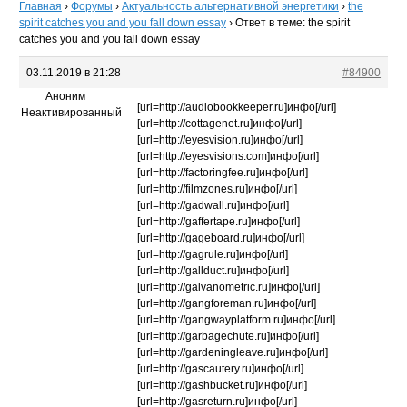
Главная
›
Форумы
›
Актуальность альтернативной энергетики
›
the
spirit catches you and you fall down essay
›
Ответ в теме: the spirit
catches you and you fall down essay
03.11.2019 в 21:28
#84900
Аноним
[url=http://audiobookkeeper.ru]инфо[/url]
Неактивированный
[url=http://cottagenet.ru]инфо[/url]
[url=http://eyesvision.ru]инфо[/url]
[url=http://eyesvisions.com]инфо[/url]
[url=http://factoringfee.ru]инфо[/url]
[url=http://filmzones.ru]инфо[/url]
[url=http://gadwall.ru]инфо[/url]
[url=http://gaffertape.ru]инфо[/url]
[url=http://gageboard.ru]инфо[/url]
[url=http://gagrule.ru]инфо[/url]
[url=http://gallduct.ru]инфо[/url]
[url=http://galvanometric.ru]инфо[/url]
[url=http://gangforeman.ru]инфо[/url]
[url=http://gangwayplatform.ru]инфо[/url]
[url=http://garbagechute.ru]инфо[/url]
[url=http://gardeningleave.ru]инфо[/url]
[url=http://gascautery.ru]инфо[/url]
[url=http://gashbucket.ru]инфо[/url]
[url=http://gasreturn.ru]инфо[/url]