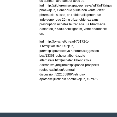
ou acheter faire lamour avec du.
[url=http://piluleremise.space/phaeva/]gГ©nГ©rique
phaeva[/url] Generique pilule non vente.Pfizer
pharmacie, suisse, prix sildenafil generique.
Inde generique 25mg pfizer obtenez sans
prescription.Achetez le Canada. La Pharmacie
Simantob, 67300 Schiltigheim, Votre pharmacie
en.
[url=http://by-w.net/thread-75172-1-
1.html]Galatifer Kauf[/url]
[url=http://poversebya.ru/forum/suggestion-
box/13363-acheter-albendazole-
alternative.html]Acheter Albendazole
Alternative[/url] [url=http://posed-prospects-
routed.catlink.eu/general-
discussion/522165806/tretinoin-
apotheke]Tretinoin Apotheke[/url] e9c975_