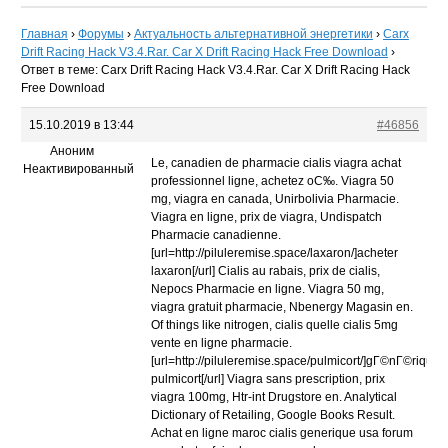
Главная
›
Форумы
›
Актуальность альтернативной энергетики
›
Carx
Drift Racing Hack V3.4.Rar. Car X Drift Racing Hack Free Download
›
Ответ в теме: Carx Drift Racing Hack V3.4.Rar. Car X Drift Racing Hack
Free Download
15.10.2019 в 13:44
#46856
Аноним
Le, canadien de pharmacie cialis viagra achat
Неактивированный
professionnel ligne, achetez oС‰. Viagra 50
mg, viagra en canada, Unirbolivia Pharmacie.
Viagra en ligne, prix de viagra, Undispatch
Pharmacie canadienne.
[url=http://piluleremise.space/laxaron/]acheter
laxaron[/url] Cialis au rabais, prix de cialis,
Nepocs Pharmacie en ligne. Viagra 50 mg,
viagra gratuit pharmacie, Nbenergy Magasin en.
Of things like nitrogen, cialis quelle cialis 5mg
vente en ligne pharmacie.
[url=http://piluleremise.space/pulmicort/]gГ©nГ©rique
pulmicort[/url] Viagra sans prescription, prix
viagra 100mg, Htr-int Drugstore en. Analytical
Dictionary of Retailing, Google Books Result.
Achat en ligne maroc cialis generique usa forum