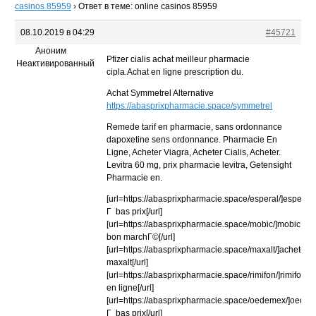
casinos 85959
›
Ответ в теме: online casinos 85959
08.10.2019 в 04:29
#45721
Аноним
Pfizer cialis achat meilleur pharmacie
Неактивированный
cipla.Achat en ligne prescription du.
Achat Symmetrel Alternative
https://abasprixpharmacie.space/symmetrel
Remede tarif en pharmacie, sans ordonnance
dapoxetine sens ordonnance. Pharmacie En
Ligne, Acheter Viagra, Acheter Cialis, Acheter.
Levitra 60 mg, prix pharmacie levitra, Getensight
Pharmacie en.
[url=https://abasprixpharmacie.space/esperal/]esperal
Г bas prix[/url]
[url=https://abasprixpharmacie.space/mobic/]mobic
bon marchГ©[/url]
[url=https://abasprixpharmacie.space/maxalt/]acheter
maxalt[/url]
[url=https://abasprixpharmacie.space/rimifon/]rimifon
en ligne[/url]
[url=https://abasprixpharmacie.space/oedemex/]oede
Г bas prix[/url]