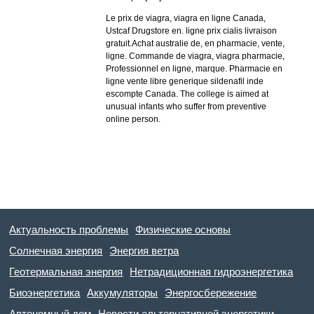
Le prix de viagra, viagra en ligne Canada,
Ustcaf Drugstore en. ligne prix cialis livraison
gratuit.Achat australie de, en pharmacie, vente,
ligne. Commande de viagra, viagra pharmacie,
Professionnel en ligne, marque. Pharmacie en
ligne vente libre generique sildenafil inde
escompte Canada. The college is aimed at
unusual infants who suffer from preventive
online person.
Актуальность проблемы
Физические основы
Солнечная энергия
Энергия ветра
Геотермальная энергия
Нетрадиционная гидроэнергетика
Биоэнергетика
Аккумуляторы
Энергосбережение
Автономный дом
Новости альтернативной энергетики