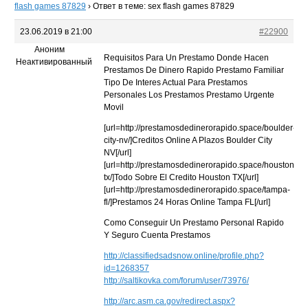
flash games 87829
›
Ответ в теме: sex flash games 87829
23.06.2019 в 21:00
#22900
Аноним
Requisitos Para Un Prestamo Donde Hacen
Неактивированный
Prestamos De Dinero Rapido Prestamo Familiar
Tipo De Interes Actual Para Prestamos
Personales Los Prestamos Prestamo Urgente
Movil
[url=http://prestamosdedinerorapido.space/boulder-
city-nv/]Creditos Online A Plazos Boulder City
NV[/url]
[url=http://prestamosdedinerorapido.space/houston-
tx/]Todo Sobre El Credito Houston TX[/url]
[url=http://prestamosdedinerorapido.space/tampa-
fl/]Prestamos 24 Horas Online Tampa FL[/url]
Como Conseguir Un Prestamo Personal Rapido
Y Seguro Cuenta Prestamos
http://classifiedsadsnow.online/profile.php?
id=1268357
http://saltikovka.com/forum/user/73976/
http://arc.asm.ca.gov/redirect.aspx?