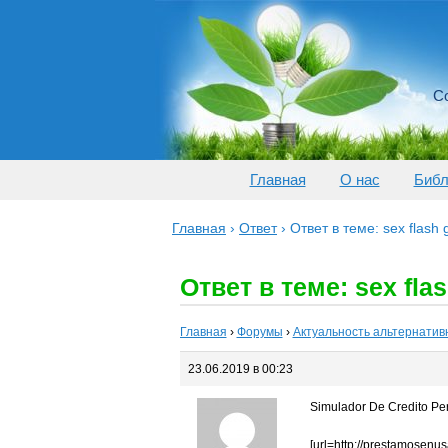
Со
Главная
О нас
Библ
Главная
›
Ответ
›
Ответ в теме: sex flash
Ответ в теме: sex fla
Главная
›
Форумы
›
Актуальность альтернатив
23.06.2019 в 00:23
Simulador De Credito Pe
[url=http://prestamosenu