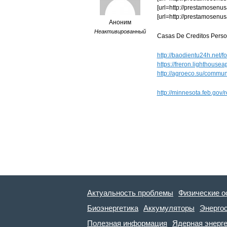
[url=http://prestamosenus
[url=http://prestamosenu
Аноним
Неактивированный
Casas De Creditos Perso
http://baodientu24h.net/
https://freron.lighthous
http://agroeco.su/commun
http://minnesota.feb.gov
Актуальность проблемы
Физические о
Биоэнергетика
Аккумуляторы
Энерго
Полезная информация
Ядерная энерг