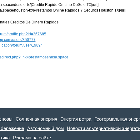
a.space/desoto-tx/]Credito Rapido On Line DeSoto TX[/url]
sa.space/houston-tx/]Prestamos Online Rapidos Y Seguros Houston TX[/url]
nales Creditos De Dinero Rapidos
forum/profile.php?id=367685
eapp.com/users/350777
ication/forum/user/1989/
/redirect.php?link=prestamosenusa.space
сновы
Солнечная энергия
Энергия ветра
Геотермальная энер
сбережение
Автономный дом
Новости альтернативной энергет
етика
Реклама на сайте