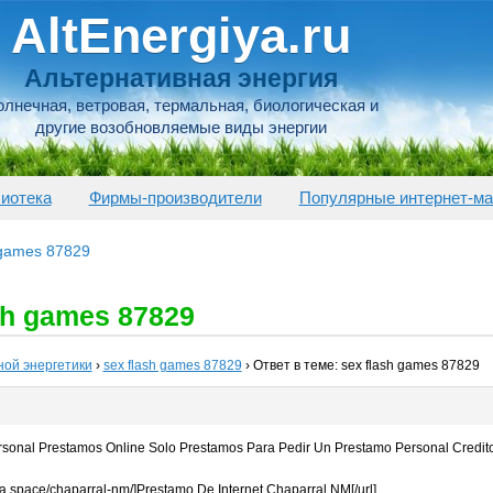
AltEnergiya.ru
Альтернативная энергия
лнечная, ветровая, термальная, биологическая и
другие возобновляемые виды энергии
иотека
Фирмы-производители
Популярные интернет-ма
 games 87829
sh games 87829
ной энергетики
›
sex flash games 87829
›
Ответ в теме: sex flash games 87829
rsonal Prestamos Online Solo Prestamos Para Pedir Un Prestamo Personal Credito
sa.space/chaparral-nm/]Prestamo De Internet Chaparral NM[/url]