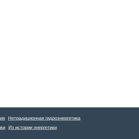
гия
Нетрадиционная гидроэнергетика
ики
Из истории энергетики