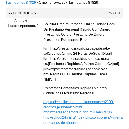
flash games 87829
›
Ответ в теме: sex flash games 87829
22.06.2019 в 07:26
#22101
Аноним
Solicitar Credito Personal Online Donde Pedir
Неактивированный
Un Prestamo Personal Rapido Con Dinero
Prestamos Quiero Prestamo De Dinero
Prestamos Por Internet Rapidos
[url=http://prestamosrapidos.space/desoto-
tx/]Creditos Online 24 Horas DeSoto TX[/url]
[url=http://prestamosrapidos.space/corona-
ca/]Prestamos Rapidos A Plazos Corona CA[/url]
[url=http://prestamosrapidos.space/clovis-
nm/]Paginas De Creditos Rapidos Clovis
NM[/url]
Prestamos Personales Rapidos Mejores
Condiciones Prestamo Personal
http://ortec-it.it/component/kunena/user/2199-
creditos-personales.html
https://pereezdnamore.ru/forum/user/37020/
http://school24mir.ru/index.php/component/kunena/use
prestamos-de-dinero-rapido