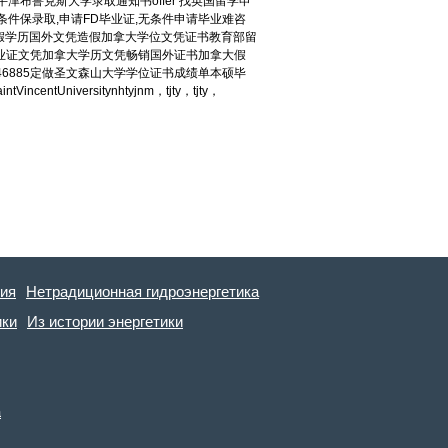
申请牛津布鲁克斯大学录取通知书offer’找英国留学申
大学无条件保录取,申请FD毕业证,无条件申请毕业难咨
大假学历国外文凭造假加拿大学位文凭证书教育部留
绩单本硕毕业证文凭加拿大学历文凭畅销国外证书加拿大假
12446885定做圣文森山大学学位证书成绩单本硕毕
versitynhtyjnm，tjty，tjty，
гия
Нетрадиционная гидроэнергетика
ики
Из истории энергетики
а