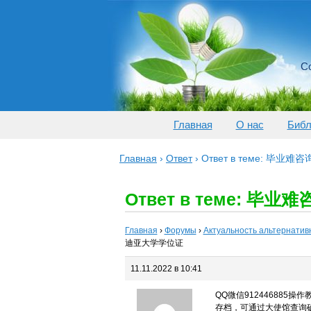
Со
Главная
О нас
Библ
Главная
›
Ответ
›
Ответ в теме: 毕
Ответ в теме: 
Главная
›
Форумы
›
Актуальность альтернатив
迪亚大学学位证
11.11.2022 в 10:41
QQ微信91244688
存档，可通过大使馆查询