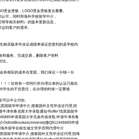
O烫金烫银，LOGO烫金烫银复合重叠。
的认可，同时和海外学校留学中介，
证明等相关材料）的版本更新信息，
求达到客户的需求。
校毕业生购买版本毕业证成绩单保证您拿到的是学校内
验和服务。完成交易，删除客户资料
价比。
版，都会有相应的成本在里面，我们保证一分钱一分
料！！！目前有一些同行所办理出来的认证只能在
那样是对学生的不负责任，在办理的时候一定要慎
全可以中止付款。
er’找英国留学申请中介,搜索国外文凭毕业证代理,招
,申请牛津布鲁克斯大学录取通知书offer’找英国留学
12446885申请英国大学无条件保录取,申请牛津布鲁
ookesUniversity微Q912446885申请
,招海外留学在校生做文凭学历明代理中介
fer’找英国留学申请中介,搜索国外文凭毕业证代理,招海