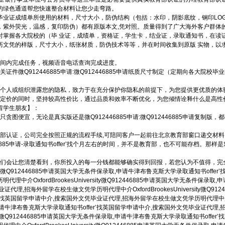
的绿色通道帮您快速整合材料让您少走弯路。
毕业证成绩单所使用的材料，尺寸大小，防伪结构（包括：水印，阴影底纹，钢印LOG
，紫外荧光，温感，复印防伪）都有原版本文,凭对照。质量得到了广大海外客户群体
时掌握各大院校的（毕 业证，成绩单，资格证，学生卡，结业证，录取通知书，在读
历文凭的样版，尺寸大小，纸张材质，防伪技术等等，并在时间收集到原版 实物，以
时间内完成任务，视频语音电话查询完成进度。
关证件微Q912446885申请:微Q912446885申请纸质尺寸制定（定期向各大院
任何个人或组织泄露您的隐私，致力于在充分保护你隐私的前提下，为您提供更优质的体
合理定价的同时，坚持较高性价比，通过品质和效率不断优化，为您倾情诠释什么是高性
大留学生朋友】：
只贪图便宜，无论是真实版还是微Q912446885申请:微Q912446885申请复制
教育部认证，公司完全按照正规的流程手续,可陪同客户一起前往北京教育部窗口递交材
46885申请-录取通知书offer’找个月左右的时间，并不是教育部，也不可能存档。
，我们会让您清楚看到，你所投入的每一分钱都能够确实得到回报，若您认为不值得，完
FE6微Q912446885申请英国大学无条件保录取,申请牛津布鲁克斯大学录取通知书off
理中介OxfordBrookesUniversity微Q912446885申请英国大学无条件保录取
代理,招海外留学在校生做文凭学历明代理中介OxfordBrookesUniversity微Q9
找英国留学申请中介,搜索国外文凭毕业证代理,招海外留学在校生做文凭学历明代理中介OxfordBr
请牛津布鲁克斯大学录取通知书offer’找英国留学申请中介,搜索国外文凭毕业证代理
iversity微Q912446885申请英国大学无条件保录取,申请牛津布鲁克斯大学录取通知书of