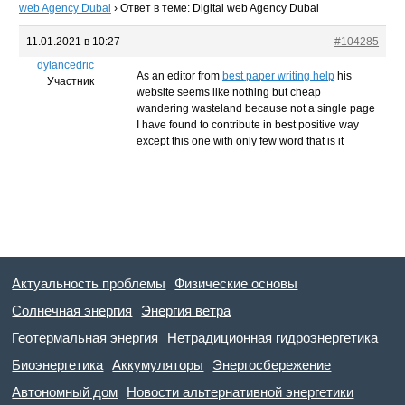
web Agency Dubai
›
Ответ в теме: Digital web Agency Dubai
11.01.2021 в 10:27
#104285
dylancedric
As an editor from
best paper writing help
his
Участник
website seems like nothing but cheap
wandering wasteland because not a single page
I have found to contribute in best positive way
except this one with only few word that is it
Актуальность проблемы
Физические основы
Солнечная энергия
Энергия ветра
Геотермальная энергия
Нетрадиционная гидроэнергетика
Биоэнергетика
Аккумуляторы
Энергосбережение
Автономный дом
Новости альтернативной энергетики