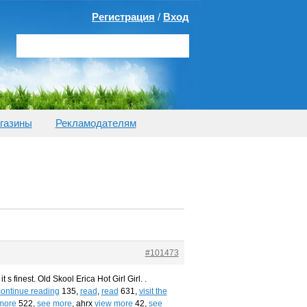
Регистрация
/
Вход
газины
Рекламодателям
#101473
s finest. Old Skool Erica Hot Girl Girl. .
continue reading
135,
read
,
read
631,
visit the
 more
522,
see more
, ahrx
view more
42,
see