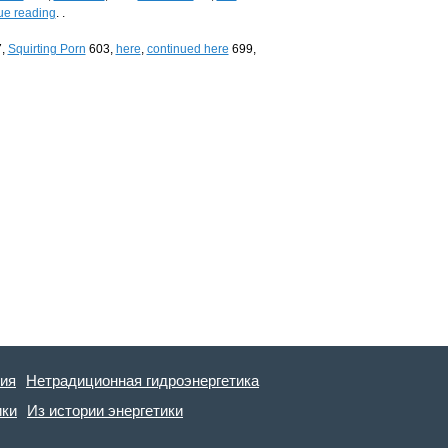
ue reading
. .
,
Squirting Porn
603,
here
,
continued here
699,
гия
Нетрадиционная гидроэнергетика
ики
Из истории энергетики