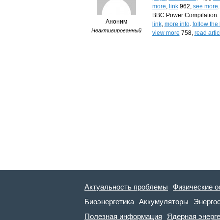
more
,
link
962,
see more
BBC Power Compilation. 
Аноним
link
,
more info
.
follow the 
Неактивированный
view more
758,
read artic
Актуальность проблемы
Физические о
Биоэнергетика
Аккумуляторы
Энерго
Полезная информация
Ядерная энерг