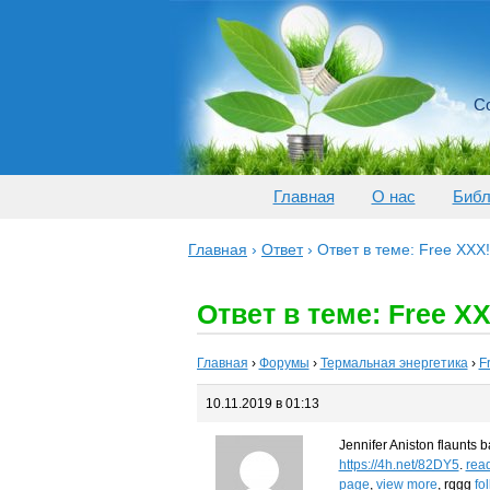
Со
Главная
О нас
Библ
Главная
›
Ответ
›
Ответ в теме: Free XXX
Ответ в теме: Free X
Главная
›
Форумы
›
Термальная энергетика
›
F
10.11.2019 в 01:13
Jennifer Aniston flaunts b
https://4h.net/82DY5
.
rea
page
,
view more
, rqgg
fo