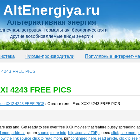
AltEnergiya.ru
Альтернативная энергия
лнечная, ветровая, термальная, биологическая и
другие возобновляемые виды энергии
иотека
Фирмы-производители
Популярные интернет-ма
! 4243 FREE PICS
XX! 4243 FREE PICS
ree XXX! 4243 FREE PICS
›
Ответ в теме: Free XXX! 4243 FREE PICS
are ass and. Get ready to see over free XXX movies that feature pussy spreading at it 
d more
address
, qqum
source
more info
.
http://cort.as/-T0Eg
, oeeu
click
,
see more
,
llow the link
source
click to read more
, pjrr
continued here
.
read article
.
click to see