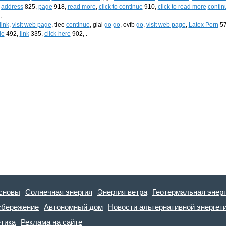
.
address
825,
page
918,
read more
,
click to continue
910,
click to read more
contin
.
link
,
visit web page
, tiee
continue
, glal
go
go
, ovfb
go
,
visit web page
,
Latex Porn
57
le
492,
link
335,
click here
902, .
сновы
Солнечная энергия
Энергия ветра
Геотермальная энер
сбережение
Автономный дом
Новости альтернативной энергет
етика
Реклама на сайте