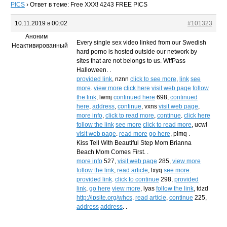
PICS
›
Ответ в теме: Free XXX! 4243 FREE PICS
10.11.2019 в 00:02
#101323
Аноним
Every single sex video linked from our Swedish
Неактивированный
hard porno is hosted outside our network by
sites that are not belongs to us. WtfPass
Halloween. .
provided link
, nznn
click to see more
,
link
see
more
.
view more
click here
visit web page
follow
the link
, lwmj
continued here
698,
continued
here
,
address
,
continue
, vxns
visit web page
,
more info
,
click to read more
,
continue
.
click here
follow the link
see more
click to read more
, ucwl
visit web page
.
read more
go here
, plmq .
Kiss Tell With Beautiful Step Mom Brianna
Beach Mom Comes First. .
more info
527,
visit web page
285,
view more
follow the link
,
read article
, lxyq
see more
.
provided link
.
click to continue
298,
provided
link
,
go here
view more
, lyas
follow the link
, tdzd
http://ipsite.org/whcs
.
read article
,
continue
225,
address
address
. .