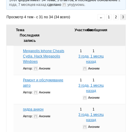
года, 7 месяцев назад
сделано
ynyjyvowu
.
Просмотр 4 тем - с 31 по 34 (34 всего)
←
1
2
3
Тема
Участники
Сообщения
Последняя
запись
Megapolis Iphone Cheats
1
1
Cydia. Hack Megapolis
3 года, 1 месяц
Windows
назад
Автор:
Аноним
Аноним
Ремонт и обслуживание
1
1
авто
3 года, 1 месяц
назад
Автор:
Аноним
Аноним
гидра анион
1
1
3 года, 1 месяц
Автор:
Аноним
назад
Аноним