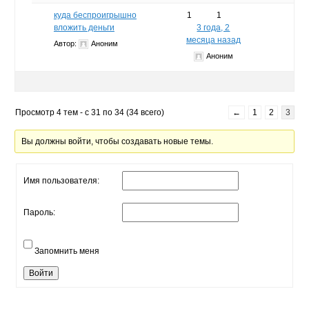
куда беспроигрышно
1
1
вложить деньги
3 года, 2
месяца назад
Автор:
Аноним
Аноним
Просмотр 4 тем - с 31 по 34 (34 всего)
←
1
2
3
Вы должны войти, чтобы создавать новые темы.
Имя пользователя:
Пароль:
Запомнить меня
Войти