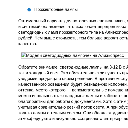
Прожекторные лампы
Оптимальный вариант для потолочных светильников,
и системой охлаждения, что исключает перегрев из-з
светодиодных ламп прожекторного типа на Алиэкспрес
рублей. Чем выше стоимость, тем больше вероятность
качества.
Обратите внимание: светодиодные лампы на 3-12 В с А
так и холодный свет. Это обязательно стоит учесть п
уведомив продавца о своем решении. В противном сл
качественного освещения будет безнадежно испорчен.
оттенка, место которого — вспомогательные помещения
можно использовать «холодные» лампы в кабинете: по
благоприятны для работы с документами. Хотя с этим
учитывая сравнительно резкий поток света. А при обу
только лампы с теплым светом. Они обладают удивит
атмосферу уюта и визуально «согревают» интерьер, в