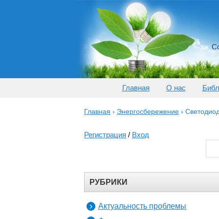
Со
Главная
О нас
Библ
Главная
›
Энергосбережение
›
Светодиод
Регистрация
/
Вход
РУБРИКИ
Актуальность проблемы