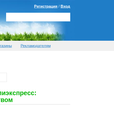
Регистрация
/
Вход
газины
Рекламодателям
лиэкспресс:
твом