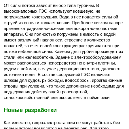
От силы потока зависит выбор типа турбины. В
высоконапорных ГЭС используют ковшевую, не
погружаемую конструкцию. Вода в нее подается сильной
струей из сопел и толкает ковши. При более низком напоре
применяют радиально-осевые или поворотно-лопастные
аппараты. Они полностью погружены в емкость с водой,
имеют различный наклон оси, строение и количество
лопастей, за счет своей конструкции раскручиваются при
потоке небольшой силы. Камеры для турбин производят из
стали или железобетона. Здание с электрооборудованием
может располагаться непосредственно внутри плотины,
рядом с ней или, в случае деривационного типа, далеко от
источника воды. В состав сооружений ГЭС включают
шлюзы для судов, рыбоходы, водосбросы, ирригационные
отводы при условии, что такое дополнение необходимо для
поддержания действующей транспортной,
сельскохозяйственной или экосистемы в пойме реки.
Новые разработки
Как известно, гидроэлектростанции не могут работать без
воды и потому возводятся на берегах рек. Для этого