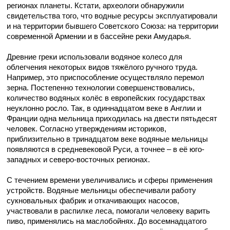
регионах планеты. Кстати, археологи обнаружили
свидетельства того, что водные ресурсы эксплуатировали
и на территории бывшего Советского Союза: на территории
современной Армении и в бассейне реки Амударья.
Древние греки использовали водяное колесо для
облегчения некоторых видов тяжёлого ручного труда.
Например, это приспособление осуществляло перемол
зерна. Постепенно технологии совершенствовались,
количество водяных колёс в европейских государствах
неуклонно росло. Так, в одиннадцатом веке в Англии и
Франции одна мельница приходилась на двести пятьдесят
человек. Согласно утверждениям историков,
приблизительно в тринадцатом веке водяные мельницы
появляются в средневековой Руси, а точнее – в её юго-
западных и северо-восточных регионах.
С течением времени увеличивались и сферы применения
устройств. Водяные мельницы обеспечивали работу
сукновальных фабрик и откачивающих насосов,
участвовали в распилке леса, помогали человеку варить
пиво, применялись на маслобойнях. До восемнадцатого