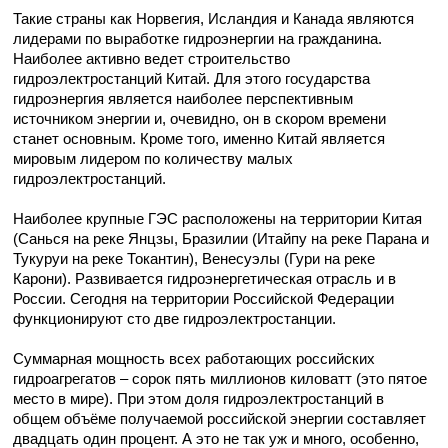
Такие страны как Норвегия, Исландия и Канада являются
лидерами по выработке гидроэнергии на гражданина.
Наиболее активно ведет строительство
гидроэлектростанций Китай. Для этого государства
гидроэнергия является наиболее перспективным
источником энергии и, очевидно, он в скором времени
станет основным. Кроме того, именно Китай является
мировым лидером по количеству малых
гидроэлектростанций.
Наиболее крупные ГЭС расположены на территории Китая
(Санься на реке Янцзы, Бразилии (Итайпу на реке Парана и
Тукуруи на реке Токантин), Венесуэлы (Гури на реке
Карони). Развивается гидроэнергетическая отрасль и в
России. Сегодня на территории Российской Федерации
функционируют сто две гидроэлектростанции.
Суммарная мощность всех работающих российских
гидроагрегатов – сорок пять миллионов киловатт (это пятое
место в мире). При этом доля гидроэлектростанций в
общем объёме получаемой российской энергии составляет
двадцать один процент. А это не так уж и много, особенно,