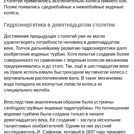
столетия применялись исключительно колёса нижнего боя.
Позже появились среднебойные и нижнебойные водяные
колёса.
Гидроэнергетика в девятнадцатом столетии
Достижения предыдущих столетий уже не могли
удовлетворять потребности человека в девятнадцатом
веке. Толчок дальнейшему развитию гидроэнергетики дало
изобретение водяных турбин. Хотя попытки создания более
совершенного по сравнению с водяным колесом механизма
предпринимались и до этого. Так, ещё в шестнадцатом веке
на Урале использовали быстроходное мутовчатое колесо с
вертикальным расположением вала. В таких механизмах
вода попадала на изогнутые лопасти колеса из
специального желоба.
Впоследствии аналогичным образом были устроены
свободноструйные водяные гидротурбины. Но полноценная
водяная турбина была создана только в начале
девятнадцатого века. Её создание – заслуга нескольких
талантливых изобретателей. Одним из них русский
исследователь И. Сафонов, который в 1837 году произвёл