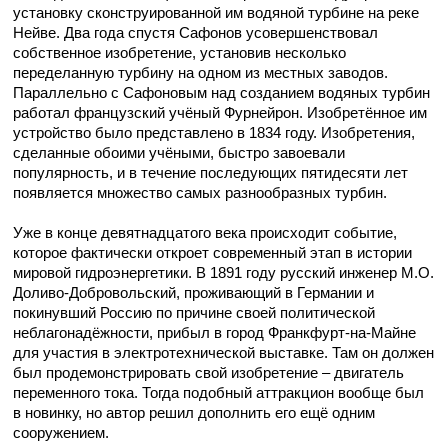
установку сконструированной им водяной турбине на реке
Нейве. Два года спустя Сафонов усовершенствовал
собственное изобретение, установив несколько
переделанную турбину на одном из местных заводов.
Параллельно с Сафоновым над созданием водяных турбин
работал французский учёный Фурнейрон. Изобретённое им
устройство было представлено в 1834 году. Изобретения,
сделанные обоими учёными, быстро завоевали
популярность, и в течение последующих пятидесяти лет
появляется множество самых разнообразных турбин.
Уже в конце девятнадцатого века происходит событие,
которое фактически откроет современный этап в истории
мировой гидроэнергетики. В 1891 году русский инженер М.О.
Доливо-Добровольский, проживающий в Германии и
покинувший Россию по причине своей политической
неблагонадёжности, прибыл в город Франкфурт-на-Майне
для участия в электротехнической выставке. Там он должен
был продемонстрировать свой изобретение – двигатель
переменного тока. Тогда подобный аттракцион вообще был
в новинку, но автор решил дополнить его ещё одним
сооружением.