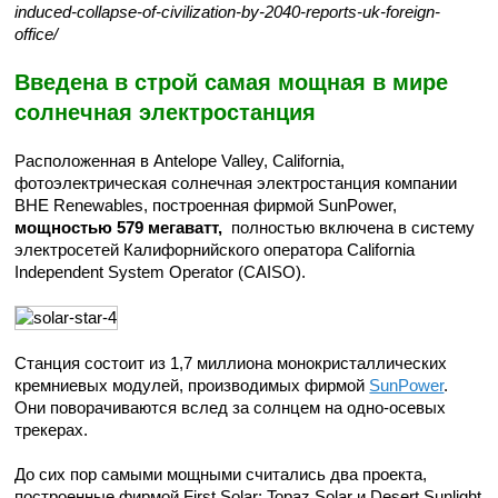
induced-collapse-of-civilization-by-2040-reports-uk-foreign-
office/
Введена в строй самая мощная в мире
солнечная электростанция
Расположенная в Antelope Valley, California,
фотоэлектрическая солнечная электростанция компании
BHE Renewables, построенная фирмой SunPower,
мощностью 579 мегаватт,
полностью включена в систему
электросетей Калифорнийского оператора California
Independent System Operator (CAISO).
Станция состоит из 1,7 миллиона монокристаллических
кремниевых модулей, производимых фирмой
SunPower
.
Они поворачиваются вслед за солнцем на одно-осевых
трекерах.
До сих пор самыми мощными считались два проекта,
построенные фирмой First Solar: Topaz Solar и Desert Sunlight