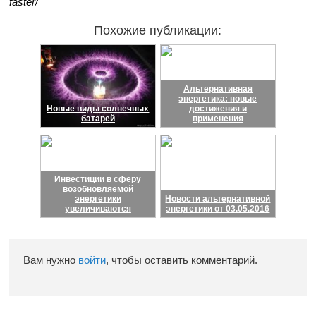
faster/
Похожие публикации:
Альтернативная
энергетика: новые
Новые виды солнечных
достижения и
батарей
применения
Инвестиции в сферу
возобновляемой
энергетики
Новости альтернативной
увеличиваются
энергетики от 03.05.2016
Вам нужно
войти
, чтобы оставить комментарий.