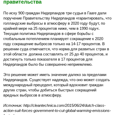
правительства
По иску 900 граждан Нидерландов три
судьи в
Гааге
дали
поручение Правительству
Нидерландов
«
гарантировать, что
голландские
выбросы в атмосферу в
2020
году будут
, по
крайней мере
на 25 процентов ниже
, чем в
1990 году
«.
Текущая
политика Нидерландов
в сфере
борьбы с
глобальным
потеплением
планирует
сокращение
к 2020
году
сокращение выбросов только на
14-
17
процентов. В
решении суда отмечается
, что
норма для
развитых
стран
в
этой
области
должна составлять
от 25 до
40
процентов
,
и
достигнуть только
показателя в
17 процентов
для
Нидерландов
было бы совершенно
неприемлемо.
Э
то
решение может
иметь значение
далеко
за пределами
Нидерландов.
Существует
надежда
, что оно
может создать
международный
прецедент, который
вдохновит
граждан
других
стран
, чтобы добиться
быстрых
сокращений
вредных выбросов в атмосферу.
Источник: http://cleantechnica.com/2015/06/24/dutch-class-
action-suit-forces-government-to-cut-global-warming-emissions-