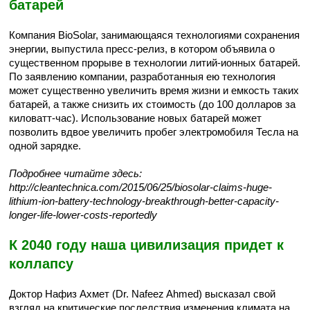
батарей
Компания BioSolar, занимающаяся технологиями сохранения
энергии, выпустила пресс-релиз, в котором объявила о
существенном прорыве в технологии литий-ионных батарей.
По заявлению компании, разработанныя ею технология
может существенно увеличить время жизни и емкость таких
батарей, а также снизить их стоимость (до 100 долларов за
киловатт-час). Использование новых батарей может
позволить вдвое увеличить пробег электромобиля Тесла на
одной зарядке.
Подробнее читайте здесь:
http://cleantechnica.com/2015/06/25/biosolar-claims-huge-
lithium-ion-battery-technology-breakthrough-better-capacity-
longer-life-lower-costs-reportedly
К 2040 году наша цивилизация придет к
коллапсу
Доктор Нафиз Ахмет (Dr. Nafeez Ahmed) высказал свой
взгляд на критические последствия изменения климата на