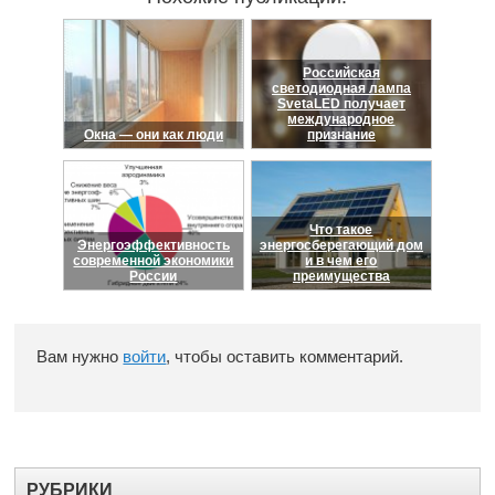
Российская
светодиодная лампа
SvetaLED получает
международное
Окна — они как люди
признание
Что такое
Энергоэффективность
энергосберегающий дом
современной экономики
и в чем его
России
преимущества
Вам нужно
войти
, чтобы оставить комментарий.
РУБРИКИ