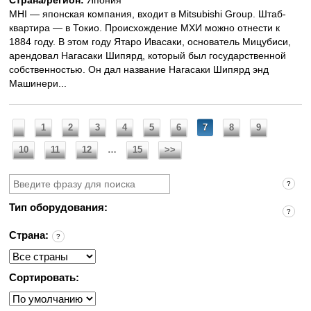
Страна/регион:
Япония
MHI — японская компания, входит в Mitsubishi Group. Штаб-
квартира — в Токио. Происхождение МХИ можно отнести к
1884 году. В этом году Ятаро Ивасаки, основатель Мицубиси,
арендовал Нагасаки Шипярд, который был государственной
собственностью. Он дал название Нагасаки Шипярд энд
Машинери...
1
2
3
4
5
6
7
8
9
10
11
12
…
15
>>
?
Тип оборудования:
?
Страна:
?
Сортировать: