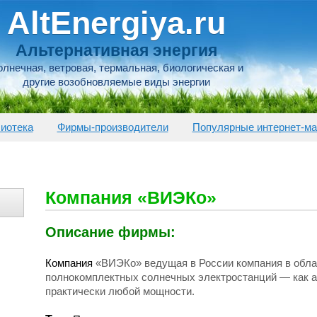
AltEnergiya.ru
Альтернативная энергия
лнечная, ветровая, термальная, биологическая и
другие возобновляемые виды энергии
иотека
Фирмы-производители
Популярные интернет-ма
Компания «ВИЭКо»
Описание фирмы:
Компания
«ВИЭКо
» ведущая в России компания в обла
полнокомплектных солнечных электростанций — как а
практически любой мощности.