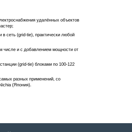
электроснабжения удалённых объектов
астер;
 сеть (grid-tie), практически любой
м числе и с добавлением мощности от
нции (grid-tie) блоками по 100-122
самых разных применений, со
ichia (Япония).