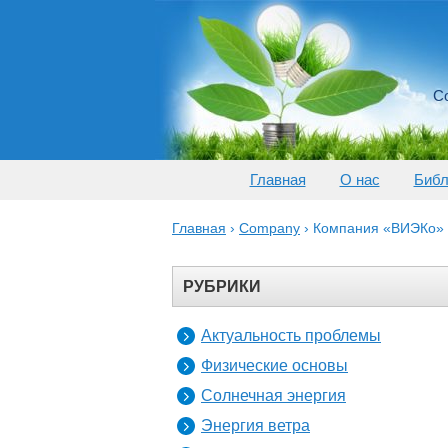
Со
Главная
О нас
Библ
Главная
›
Company
›
Компания «ВИЭКо»
РУБРИКИ
Актуальность проблемы
Физические основы
Солнечная энергия
Энергия ветра