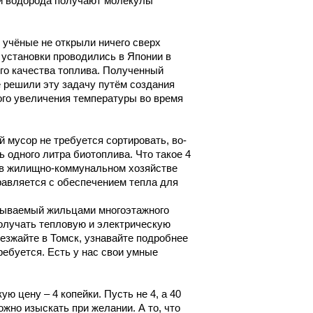
 и водорода получают молекулы
е учёные не открыли ничего сверх
 установки проводились в Японии в
ого качества топлива. Полученный
 решили эту задачу путём создания
ого увеличения температуры во время
 мусор не требуется сортировать, во-
 одного литра биотоплива. Что такое 4
ь в жилищно-коммунальном хозяйстве
равляется с обеспечением тепла для
асываемый жильцами многоэтажного
олучать тепловую и электрическую
езжайте в Томск, узнавайте подробнее
ребуется. Есть у нас свои умные
ю цену – 4 копейки. Пусть не 4, а 40
ожно изыскать при желании. А то, что