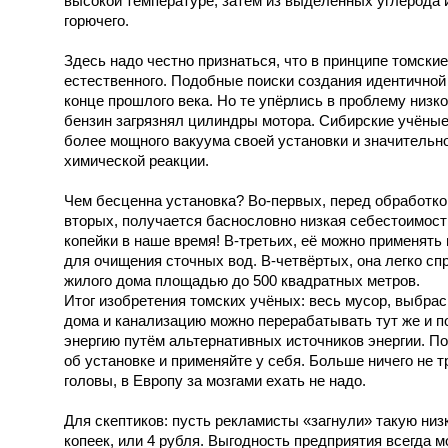
высокой температуре, затем из выделенных углерода
горючего.
Здесь надо честно признаться, что в принципе томски
естественного. Подобные поиски создания идентичной
конце прошлого века. Но те упёрлись в проблему низк
бензин загрязнял цилиндры мотора. Сибирские учёные
более мощного вакуума своей установки и значительн
химической реакции.
Чем бесценна установка? Во-первых, перед обработкой
вторых, получается баснословно низкая себестоимость
копейки в наше время! В-третьих, её можно применят
для очищения сточных вод. В-четвёртых, она легко сп
жилого дома площадью до 500 квадратных метров.
Итог изобретения томских учёных: весь мусор, выбр
дома и канализацию можно перерабатывать тут же и п
энергию путём альтернативных источников энергии. По
об установке и применяйте у себя. Больше ничего не т
головы, в Европу за мозгами ехать не надо.
Для скептиков: пусть рекламисты «загнули» такую низку
копеек, или 4 рубля. Выгодность предприятия всегда м