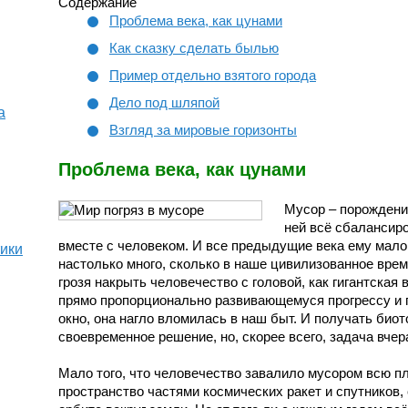
Содержание
Проблема века, как цунами
Как сказку сделать былью
Пример отдельно взятого города
Дело под шляпой
а
Взгляд за мировые горизонты
Проблема века, как цунами
Мусор – порождение
ней всё сбалансиро
вместе с человеком. И все предыдущие века ему мало
тики
настолько много, сколько в наше цивилизованное врем
грозя накрыть человечество с головой, как гигантская
прямо пропорционально развивающемуся прогрессу и п
окно, она нагло вломилась в наш быт. И получать биот
своевременное решение, но, скорее всего, задача вчер
Мало того, что человечество завалило мусором всю п
пространство частями космических ракет и спутников,