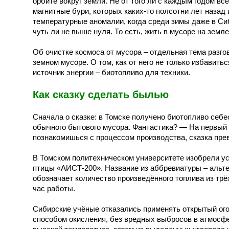
орбите вокруг земли. Не от того ли с каждым годом вс
магнитные бури, которых каких-то полсотни лет назад
температурные аномалии, когда среди зимы даже в Си
чуть ли не выше нуля. То есть, жить в мусоре на земл
Об очистке космоса от мусора – отдельная тема разгов
земном мусоре. О том, как от него не только избавить
источник энергии – биотопливо для техники.
Как сказку сделать былью
Сначала о сказке: в Томске получено биотопливо себе
обычного бытового мусора. Фантастика? — На первый в
познакомишься с процессом производства, сказка пре
В Томском политехническом университете изобрели ус
птицы «АИСТ-200». Название из аббревиатуры – альт
обозначает количество произведённого топлива из трё
час работы.
Сибирские учёные отказались применять открытый ого
способом окисления, без вредных выбросов в атмосфе