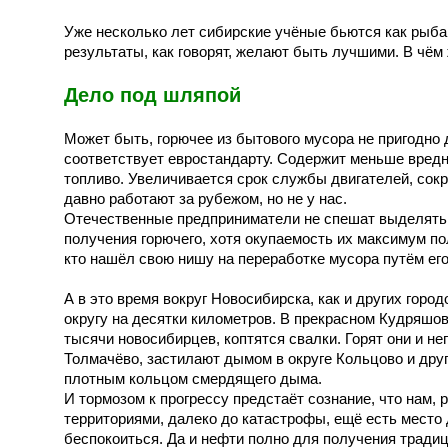
Уже несколько лет сибирские учёные бьются как рыба
результаты, как говорят, желают быть лучшими. В чём
Дело под шляпой
Может быть, горючее из бытового мусора не пригодно
соответствует евростандарту. Содержит меньше вредн
топливо. Увеличивается срок службы двигателей, сокр
давно работают за рубежом, но не у нас.
Отечественные предприниматели не спешат выделять 
получения горючего, хотя окупаемость их максимум по
кто нашёл свою нишу на переработке мусора путём его
А в это время вокруг Новосибирска, как и других горо
округу на десятки километров. В прекрасном Кудряшов
тысячи новосибирцев, коптятся свалки. Горят они и н
Толмачёво, застилают дымом в округе Кольцово и друг
плотным кольцом смердящего дыма.
И тормозом к прогрессу предстаёт сознание, что нам,
территориями, далеко до катастрофы, ещё есть место 
беспокоиться. Да и нефти полно для получения традиц