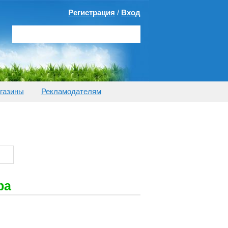
Регистрация
/
Вход
газины
Рекламодателям
ра