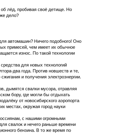
 об лёд, пробивая своё детище. Но
 же дело?
 для автомашин? Ничего подобного! Оно
ых примесей, чем имеет их обычное
ащается износ. По такой технологии
средства для новых технологий
лтора-два года. Против новшеств и те,
 сжигания и получения электроэнергии.
дов, дымятся свалки мусора, отравляя
ском бору, где могли бы отдыхать
еподалёку от новосибирского аэропорта
их местах, окружая город науки
 россиянам, с нашими огромными
для свалок и нечего раньше времени
ионного бензина. В то же время по