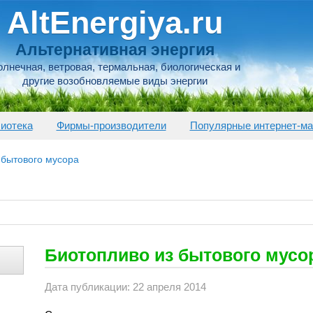
AltEnergiya.ru
Альтернативная энергия
лнечная, ветровая, термальная, биологическая и
другие возобновляемые виды энергии
иотека
Фирмы-производители
Популярные интернет-ма
 бытового мусора
Биотопливо из бытового мусо
Дата публикации: 22 апреля 2014