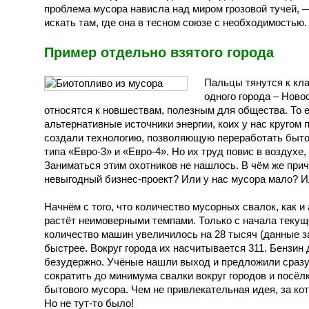
проблема мусора нависла над миром грозовой тучей, —
искать там, где она в тесном союзе с необходимостью.
Пример отдельно взятого города
Пальцы тянутся к кла
одного города – Ново
относятся к новшествам, полезным для общества. То е
альтернативные источники энергии, коих у нас кругом
создали технологию, позволяющую переработать бытов
типа «Евро-3» и «Евро-4». Но их труд повис в воздухе,
Заниматься этим охотников не нашлось. В чём же пр
невыгодный бизнес-проект? Или у нас мусора мало? 
Начнём с того, что количество мусорных свалок, как 
растёт неимоверными темпами. Только с начала текущ
количество машин увеличилось на 28 тысяч (данные за
быстрее. Вокруг города их насчитывается 311. Бензин 
безудержно. Учёные нашли выход и предложили сразу
сократить до минимума свалки вокруг городов и посёл
бытового мусора. Чем не привлекательная идея, за к
Но не тут-то было!