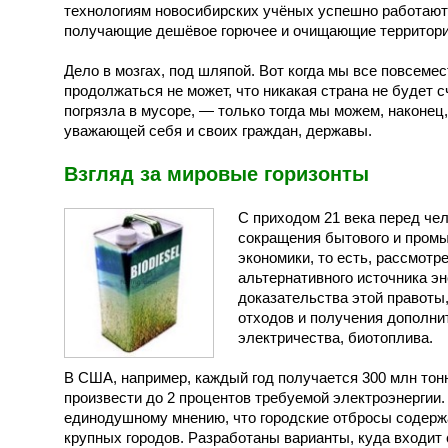
технологиям новосибирских учёных успешно работают
получающие дешёвое горючее и очищающие территории
Дело в мозгах, под шляпой. Вот когда мы все повсеме
продолжаться не может, что никакая страна не будет 
погрязла в мусоре, — только тогда мы можем, наконец
уважающей себя и своих граждан, державы.
Взгляд за мировые горизонты
С приходом 21 века перед че
сокращения бытового и промы
экономики, то есть, рассмотр
альтернативного источника эн
доказательства этой правоты
отходов и получения дополни
электричества, биотоплива.
В США, например, каждый год получается 300 млн тонн
произвести до 2 процентов требуемой электроэнерги
единодушному мнению, что городские отбросы содерж
крупных городов. Разработаны варианты, куда входит 