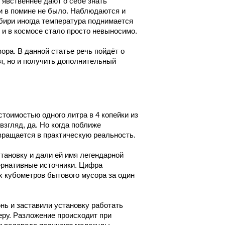
ё явственнее дают о себе знать
 и в помине не было. Наблюдаются и
бири иногда температура поднимается
е и в космосе стало просто невыносимо.
ора. В данной статье речь пойдёт о
ся, но и получить дополнительный
стоимостью одного литра в 4 копейки из
згляд, да. Но когда поближе
вращается в практическую реальность.
тановку и дали ей имя легендарной
ернативные источники. Цифра
х кубометров бытового мусора за один
нь и заставили установку работать
ру. Разложение происходит при