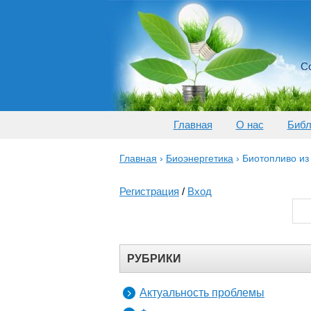
Со
Главная
О нас
Библ
Главная
›
Биоэнергетика
›
Биотопливо из
Регистрация
/
Вход
РУБРИКИ
Актуальность проблемы