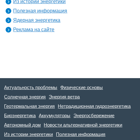
Из истории энергетики
Полезная информация
Ядерная энергетика
Реклама на сайте
Актуальность проблемы
Физические основы
Солнечная энергия
Энергия ветра
Геотермальная энергия
Нетрадиционная гидроэнергетика
Биоэнергетика
Аккумуляторы
Энергосбережение
Автономный дом
Новости альтернативной энергетики
Из истории энергетики
Полезная информация