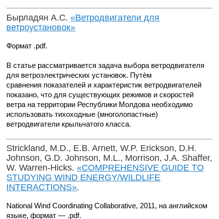
Бырладян А.С.
«Ветродвигатели для
ветроустановок»
Формат .pdf.
В статье рассматривается задача выбора ветродвигателя
для ветроэлектрических установок. Путѐм
сравнения показателей и характеристик ветродвигателей
показано, что для существующих режимов и скоростей
ветра на территории Республики Молдова необходимо
использовать тихоходные (многолопастные)
ветродвигатели крыльчатого класса.
Strickland, M.D., E.B. Arnett, W.P. Erickson, D.H.
Johnson, G.D. Johnson, M.L., Morrison, J.A. Shaffer,
W. Warren-Hicks.
«COMPREHENSIVE GUIDE TO
STUDYING WIND ENERGY/WILDLIFE
INTERACTIONS»
.
National Wind Coordinating Collaborative, 2011, на английском
языке, формат — .pdf.