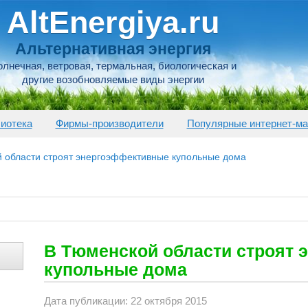
AltEnergiya.ru
Альтернативная энергия
лнечная, ветровая, термальная, биологическая и
другие возобновляемые виды энергии
иотека
Фирмы-производители
Популярные интернет-ма
 области строят энергоэффективные купольные дома
В Тюменской области строят
купольные дома
Дата публикации: 22 октября 2015