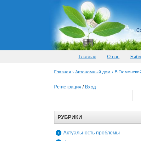
Со
Главная
О нас
Библ
Главная
›
Автономный дом
›
В Тюменской
Регистрация
/
Вход
РУБРИКИ
Актуальность проблемы