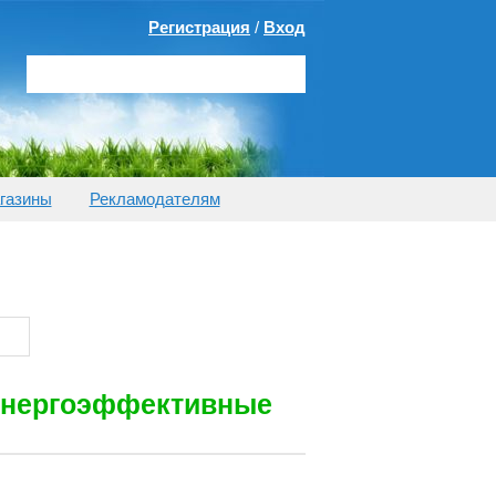
Регистрация
/
Вход
газины
Рекламодателям
 энергоэффективные