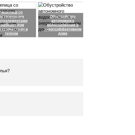
Черепица со
встроенными
Обустройство
отоэлементами
автономного
снабжает дом
водоснабжения в
ектричеством и
энергоэффективном
теплом
доме
илья?