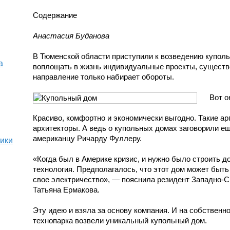
Содержание
Анастасия Буданова
В Тюменской области приступили к возведению куполь
а
воплощать в жизнь индивидуальные проекты, существе
направление только набирает обороты.
Вот о
Красиво, комфортно и экономически выгодно. Такие а
архитекторы. А ведь о купольных домах заговорили ещ
американцу Ричарду Фуллеру.
тики
«Когда был в Америке кризис, и нужно было строить д
технология. Предполагалось, что этот дом может быть
свое электричество», — пояснила резидент Западно-С
Татьяна Ермакова.
Эту идею и взяла за основу компания. И на собственн
технопарка возвели уникальный купольный дом.