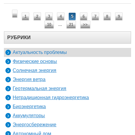
1
2
3
4
5
6
7
8
9
10
…
21
>>
РУБРИКИ
Актуальность проблемы
Физические основы
Солнечная энергия
Энергия ветра
Геотермальная энергия
Нетрадиционная гидроэнергетика
Биоэнергетика
Аккумуляторы
Энергосбережение
Автономный дом