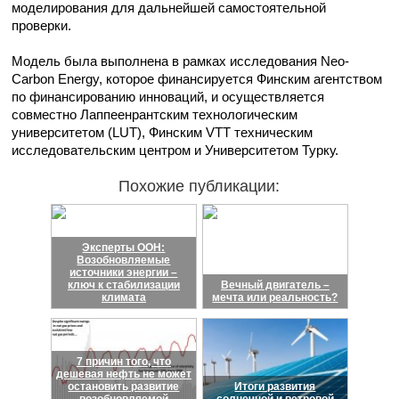
моделирования для дальнейшей самостоятельной
проверки.
Модель была выполнена в рамках исследования Neo-
Carbon Energy, которое финансируется Финским агентством
по финансированию инноваций, и осуществляется
совместно Лаппеенрантским технологическим
университетом (LUT), Финским VTT техническим
исследовательским центром и Университетом Турку.
Похожие публикации:
Эксперты ООН:
Возобновляемые
источники энергии –
ключ к стабилизации
Вечный двигатель –
климата
мечта или реальность?
7 причин того, что
дешевая нефть не может
остановить развитие
Итоги развития