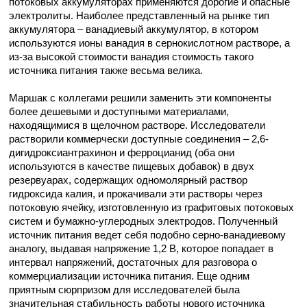
потоковых аккумуляторах применяются дорогие и опасные
электролиты. Наиболее представленный на рынке тип
аккумулятора – ванадиевый аккумулятор, в котором
используются ионы ванадия в сернокислотном растворе, а
из-за высокой стоимости ванадия стоимость такого
источника питания также весьма велика.
Маршак с коллегами решили заменить эти компоненты
более дешевыми и доступными материалами,
находящимися в щелочном растворе. Исследователи
растворили коммерчески доступные соединения – 2,6-
дигидроксиантрахинон и ферроцианид (оба они
используются в качестве пищевых добавок) в двух
резервуарах, содержащих одномолярный раствор
гидроксида калия, и прокачивали эти растворы через
потоковую ячейку, изготовленную из графитовых потоковых
систем и бумажно-углеродных электродов. Полученный
источник питания ведет себя подобно серно-ванадиевому
аналогу, выдавая напряжение 1,2 В, которое попадает в
интервал напряжений, достаточных для разговора о
коммерциализации источника питания. Еще одним
приятным сюрпризом для исследователей была
значительная стабильность работы нового источника