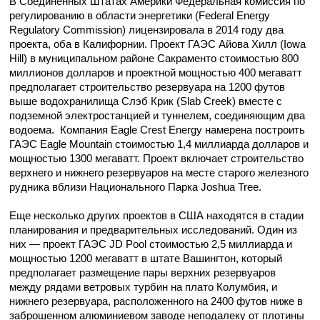
В Соединенных Штатах Америки Федеральная комиссия по
регулированию в области энергетики (Federal Energy
Regulatory Commission) лицензировала в 2014 году два
проекта, оба в Калифорнии. Проект ГАЭС Айова Хилл (Iowa
Hill) в муниципальном районе Сакраменто стоимостью 800
миллионов долларов и проектной мощностью 400 мегаватт
предполагает строительство резервуара на 1200 футов
выше водохранилища Слэб Крик (Slab Creek) вместе с
подземной электростанцией и туннелем, соединяющим два
водоема. Компания Eagle Crest Energy намерена построить
ГАЭС Eagle Mountain стоимостью 1,4 миллиарда долларов и
мощностью 1300 мегаватт. Проект включает строительство
верхнего и нижнего резервуаров на месте
старого
железного
рудника
вблизи Национального Парка
Joshua Tree
.
Еще несколько других проектов в США находятся в стадии
планирования и предварительных исследований. Один из
них — проект ГАЭС JD Pool стоимостью 2,5 миллиарда и
мощностью 1200 мегаватт в штате Вашингтон, который
предполагает размещение пары верхних резервуаров
между рядами ветровых турбин на плато Колумбия, и
нижнего резервуара, расположенного на 2400 футов ниже в
заброшенном алюминиевом заводе неподалеку от плотины