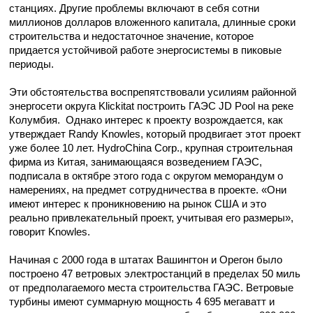
станциях
.
Другие
проблемы включают в себя
сотни
миллионов
долларов
вложенного
капитала
, длинные сроки
строительства и
недостаточное значение, которое
придается
устойчивой работе энергосистемы в пиковые
периоды
.
Эти обстоятельства воспрепятствовали усилиям районной
энергосети округа Klickitat построить ГАЭС JD Pool на реке
Колумбия. Однако интерес к проекту возрождается, как
утверждает Randy Knowles, который продвигает этот проект
уже более 10 лет. HydroChina Corp., крупная строительная
фирма из Китая, занимающаяся возведением ГАЭС,
подписала
в октябре этого года
с округом
меморандум
о
намерениях
, на предмет
сотрудничества
в проекте. «Они
имеют интерес к проникновению на рынок США и это
реально привлекательный проект, учитывая его размеры»,
говорит Knowles.
Начиная с 2000 года в штатах Вашингтон и Орегон было
построено 47 ветровых электростанций в пределах 50 миль
от предполагаемого места строительства ГАЭС. Ветровые
турбины имеют суммарную мощность 4 695 мегаватт и