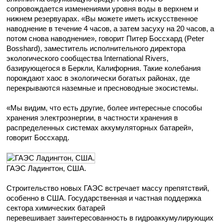
сопровождается изменениями уровня воды в верхнем и
нижнем резервуарах. «Вы можете иметь искусственное
наводнение в течение 4 часов, а затем засуху на 20 часов, а
потом снова наводнение», говорит Питер Боссхард (Peter
Bosshard), заместитель исполнительного директора
экологического сообщества International Rivers,
базирующегося в Беркли, Калифорния.
Такие колебания
порождают
хаос в
экологически богатых
районах, где
перекрываются
наземные
и пресноводные экосистемы
.
«Мы
видим
, что есть другие,
более интересные
способы
хранения
электроэнергии
, в частности
хранения
в
распределенных системах аккумуляторных батарей»,
говорит Боссхард.
ГАЭС Ладингтон, США.
Строительство новых ГАЭС встречает массу препятствий,
особенно в США.
Государственная и частная
поддержка
сектора
химических
батарей
пере
вешивает
заинтересованность в
гидроаккумулирующих