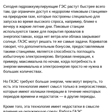
Сегодня
гидроаккумулирующие
ГЭС
растут быстрее всего
там, где
ограничен доступ к
недорогим
«пиковым станциям»
на
природном
газе
,
которые построены
специально
для
запуска
во время
высокого спроса
, например
,
ближе к
вечеру
в жаркие летние дни
. Пиковые станции
используются также для покрытия провалов в
энергопоставках, когда нет ветра или облака закрывают
солнце. ГАЭС могут решать те же самые задачи. Кориватов
говорит, что дополнительным бонусом, предоставляемым
такими станциями, является
способность
поглощать
избыточную электроэнергию
. Ветровая генерация, к
примеру, максимальна по ночам, когда потребность в
энергии минимальна и электроэнергия просто не нужна в
больших количествах.
Но ГАЭС требуют больше энергии, чем могут вернуть, то
есть эта технология имеет смысл только в энергосистемах,
которые имеют излишки генерации в течение некоторых
периодов времени и недостаток — в другие периоды.
Кроме того, эта технология имеет недостатки в смысле
влияния на окружающую среду. Работа ГАЭС