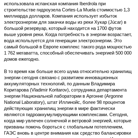
использовала испанская компания Iberdrola при
строительстве гидроузела Cortes-La Muela стоимостью 1,3
миллиарда долларов. Компания использует избыток
электроэнергии для закачки воды из реки Хукар (Júcar) в
большой резервуар, который находится на 1700 футов
выше уровня реки. Когда потребность в энергии возрастает,
вода используется для генерации электроэнергии. Это
самый большой в Европе комплекс такого рода мощностью
1 762 мегаватта, способный обеспечивать энергией 500 000
домов ежегодно.
В то время как больше всего шума относительно хранилищ
энергии сегодня связано с развитием инновационных
аккумуляторных технологий, по данным Владимира
Коритарова (Vladimir Koritarov), сотрудника департамента
энергии Национальной лаборатории в Аргонне (Argonne
National Laboratory), штат Иллинойс, более 98 процентов
действующих хранилищ энергии в мире фактически
являются гидроаккумулирующими комплексами. Сегодня,
когда мир увлечен солнечной и ветровой энергией, которые
призваны помочь бороться с глобальным потеплением,
ГАЭС вновь в центре внимания как средство балансировки