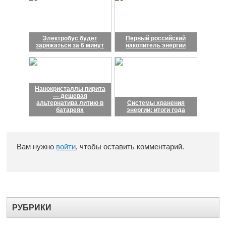
Электробус будет
Первый российский
заряжаться за 6 минут
накопитель энергии
Нанокристаллы пирита
— дешевая
альтернатива литию в
Системы хранения
батареях
энергии: итоги года
Вам нужно
войти
, чтобы оставить комментарий.
РУБРИКИ