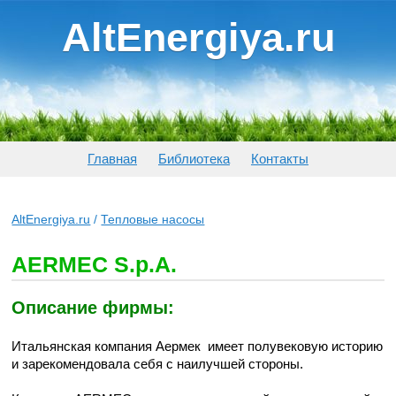
AltEnergiya.ru
Главная
Библиотека
Контакты
AltEnergiya.ru
/
Тепловые насосы
AERMEC S.p.A.
Описание фирмы:
Итальянская компания Аермек имеет полувековую историю
и зарекомендовала себя с наилучшей стороны.